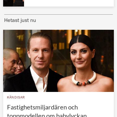
Norska kungahuset
Danska kungahuset
Hetast just nu
Spanska kungahuset
Nederländska kungahuset
Belgiska kungahuset
Jordanska kungahuset
Luxemburgska storhertighuset
Japanska kejsarhuset
Thailändska kungahuset
Marockanska kungahuset
KÄNDISAR
Monacos furstehus
Fastighetsmiljardären och
toppmodellen om babylyckan