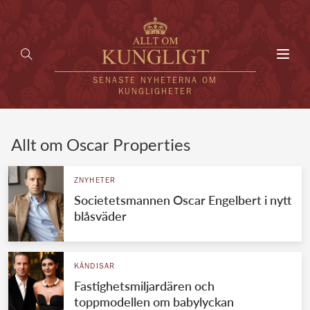
Toggl
navig
SENASTE NYHETERNA OM
KUNGLIGHETER
HEM
Allt om Oscar Properties
KUNGAFAMILJEN
ZNYHETER
Societetsmannen Oscar Engelbert i nytt
UTLÄNDSKT
blåsväder
KÄNDISAR
VÄRLDENS KUNGAHUS
KÄNDISAR
Fastighetsmiljardären och
Svenska kungahuset
REDAKTION
toppmodellen om babylyckan
Brittiska kungahuset