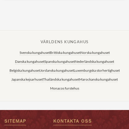
VÄRLDENS KUNGAHUS
Svenska kungahuset
Brittiska kungahuset
Norska kungahuset
Danska kungahuset
Spanska kungahuset
Nederländska kungahuset
Belgiska kungahuset
Jordanska kungahuset
Luxemburgska storhertighuset
Japanska kejsarhuset
Thailändska kungahuset
Marockanska kungahuset
Monacos furstehus
SITEMAP
KONTAKTA OSS