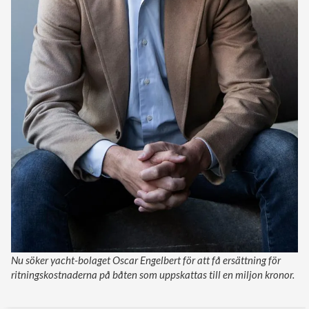
Nu söker yacht-bolaget Oscar Engelbert för att få ersättning för
ritningskostnaderna på båten som uppskattas till en miljon kronor.