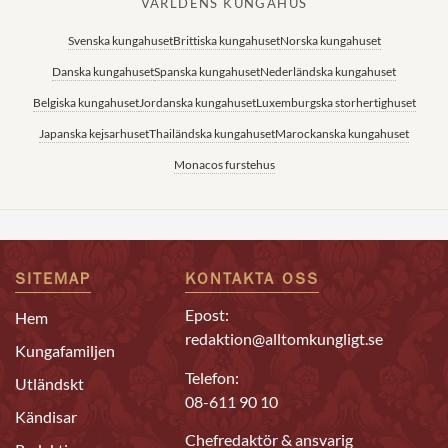
VÄRLDENS KUNGAHUS
Svenska kungahuset
Brittiska kungahuset
Norska kungahuset
Danska kungahuset
Spanska kungahuset
Nederländska kungahuset
Belgiska kungahuset
Jordanska kungahuset
Luxemburgska storhertighuset
Japanska kejsarhuset
Thailändska kungahuset
Marockanska kungahuset
Monacos furstehus
SITEMAP
KONTAKTA OSS
Epost:
Hem
redaktion@alltomkungligt.se
Kungafamiljen
Telefon:
Utländskt
08-611 90 10
Kändisar
Chefredaktör & ansvarig