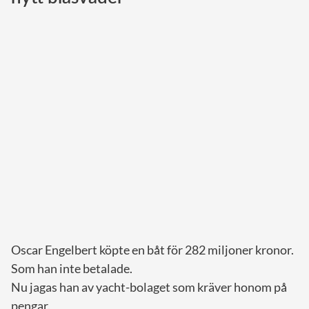
Norska kungahuset
Danska kungahuset
Spanska kungahuset
Nederländska kungahuset
Belgiska kungahuset
Jordanska kungahuset
Luxemburgska storhertighuset
Japanska kejsarhuset
Thailändska kungahuset
Marockanska kungahuset
Oscar Engelbert köpte en båt för 282 miljoner kronor.
Monacos furstehus
Som han inte betalade.
Nu jagas han av yacht-bolaget som kräver honom på
pengar.