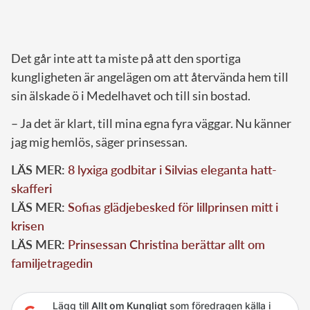
Det går inte att ta miste på att den sportiga
kungligheten är angelägen om att återvända hem till
sin älskade ö i Medelhavet och till sin bostad.
– Ja det är klart, till mina egna fyra väggar. Nu känner
jag mig hemlös, säger prinsessan.
LÄS MER:
8 lyxiga godbitar i Silvias eleganta hatt-
skafferi
LÄS MER:
Sofias glädjebesked för lillprinsen mitt i
krisen
LÄS MER:
Prinsessan Christina berättar allt om
familjetragedin
Lägg till
Allt om Kungligt
som föredragen källa i