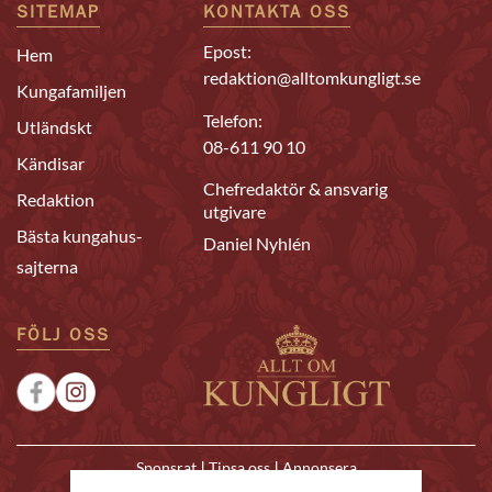
SITEMAP
KONTAKTA OSS
Epost:
Hem
redaktion@alltomkungligt.se
Kungafamiljen
Telefon:
Utländskt
08-611 90 10
Kändisar
Chefredaktör & ansvarig
Redaktion
utgivare
Bästa kungahus-
Daniel Nyhlén
sajterna
FÖLJ OSS
|
|
Sponsrat
Tipsa oss
Annonsera