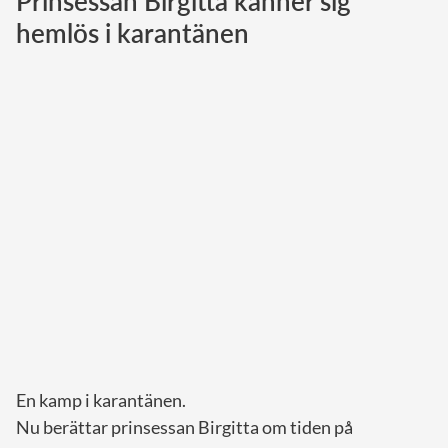
Prinsessan Birgitta känner sig
hemlös i karantänen
Norska kungahuset
Danska kungahuset
Spanska kungahuset
Nederländska kungahuset
Belgiska kungahuset
Jordanska kungahuset
Luxemburgska storhertighuset
Japanska kejsarhuset
Thailändska kungahuset
Marockanska kungahuset
Monacos furstehus
En kamp i karantänen.
Nu berättar prinsessan Birgitta om tiden på