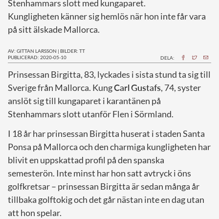
Stenhammars slott med kungaparet.
Kungligheten känner sig hemlös när hon inte får vara
på sitt älskade Mallorca.
AV: GITTAN LARSSON
|
BILDER: TT
PUBLICERAD: 2020-05-10
DELA:
P
rinsessan Birgitta, 83, lyckades i sista stund ta sig till
Sverige från Mallorca. Kung
Carl
Gustafs
, 74, syster
anslöt sig till kungaparet i karantänen på
Stenhammars slott utanför Flen i Sörmland.
I 18 år har prinsessan Birgitta huserat i staden Santa
Ponsa på Mallorca och den charmiga kungligheten har
blivit en uppskattad profil på den spanska
semesterön. Inte minst har hon satt avtryck i öns
golfkretsar – prinsessan Birgitta är sedan många år
tillbaka golftokig och det går nästan inte en dag utan
att hon spelar.