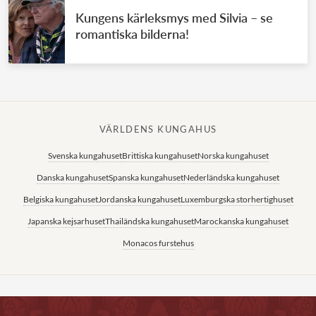
Kungens kärleksmys med Silvia – se
romantiska bilderna!
VÄRLDENS KUNGAHUS
Svenska kungahuset
Brittiska kungahuset
Norska kungahuset
Danska kungahuset
Spanska kungahuset
Nederländska kungahuset
Belgiska kungahuset
Jordanska kungahuset
Luxemburgska storhertighuset
Japanska kejsarhuset
Thailändska kungahuset
Marockanska kungahuset
Monacos furstehus