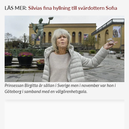
LÄS MER:
Silvias fina hyllning till svärdottern Sofia
Prinsessan Birgitta är sällan i Sverige men i november var hon i
Göteborg i samband med en välgörenhetsgala.