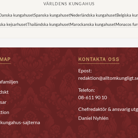
VÄRLDENS KUNGAHUS
Danska kungahuset
Spanska kungahuset
Nederländska kungahuset
Belgiska ku
ska kejsarhuset
Thailändska kungahuset
Marockanska kungahuset
Monacos fur
EMAP
KONTAKTA OSS
Epost:
redaktion@alltomkungligt.s
familjen
Telefon:
dskt
08-611 90 10
sar
Chefredaktör & ansvarig utg
tion
Daniel Nyhlén
 kungahus-sajterna