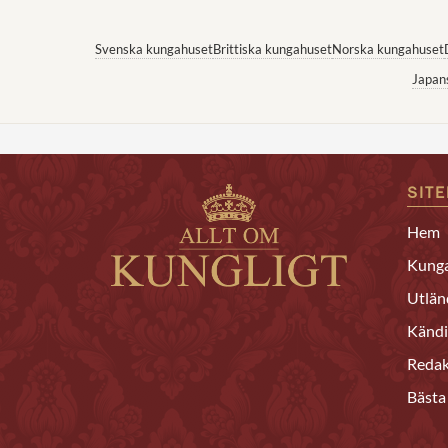
Svenska kungahuset
Brittiska kungahuset
Norska kungahuset
Japan
SIT
Hem
Kunga
Utlän
Kändi
Redak
Bästa