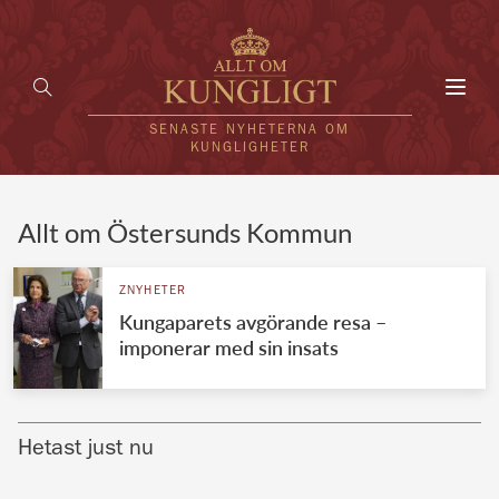
Toggl
navig
SENASTE NYHETERNA OM
KUNGLIGHETER
HEM
Allt om Östersunds Kommun
KUNGAFAMILJEN
ZNYHETER
Kungaparets avgörande resa –
UTLÄNDSKT
imponerar med sin insats
KÄNDISAR
VÄRLDENS KUNGAHUS
Hetast just nu
Svenska kungahuset
REDAKTION
Brittiska kungahuset