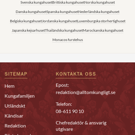
Svenska kungahuset
Brittiska kungahuset
Norska kungahuset
Danska kungahuset
Spanska kungahuset
Nederländska kungahuset
Belgiska kungahuset
Jordanska kungahuset
Luxemburgska storhertighuset
Japanska kejsarhuset
Thailändska kungahuset
Marockanska kungahuset
Monacos furstehus
SITEMAP
KONTAKTA OSS
Epost:
Hem
redaktion@alltomkungligt.se
Kungafamiljen
Telefon:
Utländskt
08-611 90 10
Kändisar
Chefredaktör & ansvarig
Redaktion
utgivare