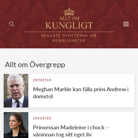
Toggl
navig
SENASTE NYHETERNA OM
KUNGLIGHETER
HEM
Allt om Övergrepp
KUNGAFAMILJEN
ZNYHETER
Meghan Markle kan fälla prins Andrew i
UTLÄNDSKT
domstol
KÄNDISAR
VÄRLDENS KUNGAHUS
ZNYHETER
Prinsessan Madeleine i chock –
Svenska kungahuset
REDAKTION
väninnan tog sitt eget liv
Brittiska kungahuset