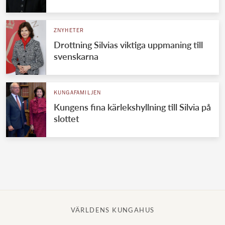
Norska kungahuset
ZNYHETER
Danska kungahuset
Drottning Silvias viktiga uppmaning till
Spanska kungahuset
svenskarna
Nederländska kungahuset
Belgiska kungahuset
KUNGAFAMILJEN
Jordanska kungahuset
Kungens fina kärlekshyllning till Silvia på
slottet
Luxemburgska storhertighuset
Japanska kejsarhuset
Thailändska kungahuset
Marockanska kungahuset
Monacos furstehus
VÄRLDENS KUNGAHUS