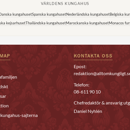
VÄRLDENS KUNGAHUS
Danska kungahuset
Spanska kungahuset
Nederländska kungahuset
Belgiska ku
ska kejsarhuset
Thailändska kungahuset
Marockanska kungahuset
Monacos fur
EMAP
KONTAKTA OSS
Epost:
redaktion@alltomkungligt.s
familjen
Telefon:
dskt
08-611 90 10
sar
Chefredaktör & ansvarig utg
tion
Daniel Nyhlén
 kungahus-sajterna