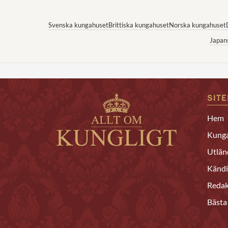
Svenska kungahuset
Brittiska kungahuset
Norska kungahuset
Japan
SIT
Hem
Kunga
Utlän
Kändi
Redak
Bästa