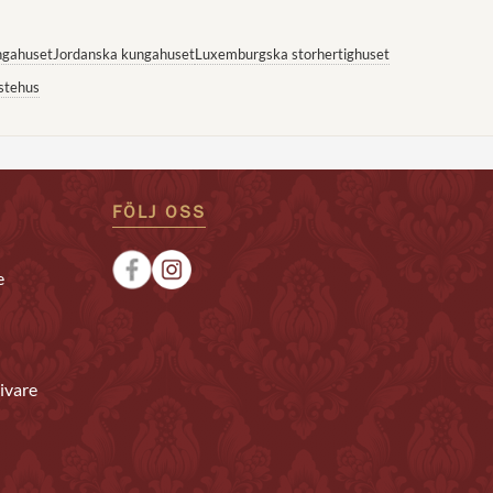
ngahuset
Jordanska kungahuset
Luxemburgska storhertighuset
stehus
FÖLJ OSS
e
ivare