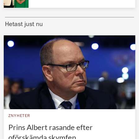
Norska kungahuset
Danska kungahuset
Hetast just nu
Spanska kungahuset
Nederländska kungahuset
Belgiska kungahuset
Jordanska kungahuset
Luxemburgska storhertighuset
Japanska kejsarhuset
Thailändska kungahuset
Marockanska kungahuset
ZNYHETER
Monacos furstehus
Prins Albert rasande efter
oförskämda skymfen