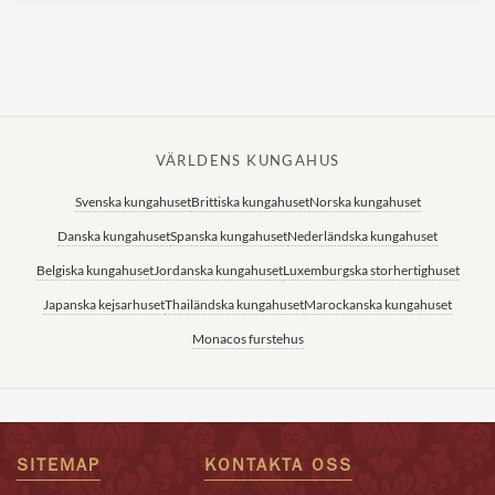
VÄRLDENS KUNGAHUS
Svenska kungahuset
Brittiska kungahuset
Norska kungahuset
Danska kungahuset
Spanska kungahuset
Nederländska kungahuset
Belgiska kungahuset
Jordanska kungahuset
Luxemburgska storhertighuset
Japanska kejsarhuset
Thailändska kungahuset
Marockanska kungahuset
Monacos furstehus
SITEMAP
KONTAKTA OSS