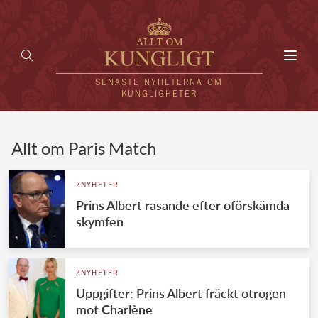
Toggl
navig
SENASTE NYHETERNA OM
KUNGLIGHETER
HEM
Allt om Paris Match
KUNGAFAMILJEN
ZNYHETER
Prins Albert rasande efter oförskämda
UTLÄNDSKT
skymfen
KÄNDISAR
VÄRLDENS KUNGAHUS
ZNYHETER
Uppgifter: Prins Albert fräckt otrogen
Svenska kungahuset
REDAKTION
mot Charlène
Brittiska kungahuset