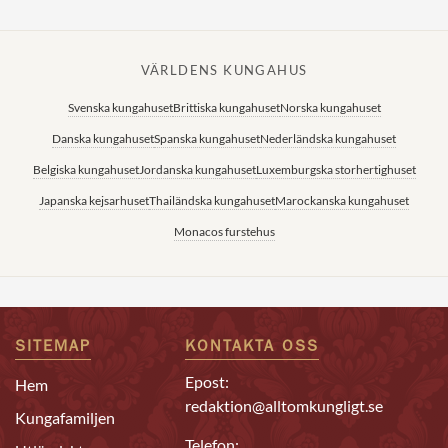
VÄRLDENS KUNGAHUS
Svenska kungahuset
Brittiska kungahuset
Norska kungahuset
Danska kungahuset
Spanska kungahuset
Nederländska kungahuset
Belgiska kungahuset
Jordanska kungahuset
Luxemburgska storhertighuset
Japanska kejsarhuset
Thailändska kungahuset
Marockanska kungahuset
Monacos furstehus
SITEMAP
KONTAKTA OSS
Epost:
Hem
redaktion@alltomkungligt.se
Kungafamiljen
Telefon: