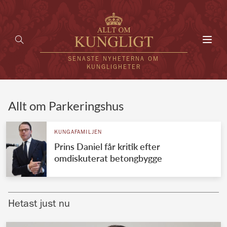
Toggl
navig
SENASTE NYHETERNA OM
KUNGLIGHETER
HEM
Allt om Parkeringshus
KUNGAFAMILJEN
KUNGAFAMILJEN
Prins Daniel får kritik efter
UTLÄNDSKT
omdiskuterat betongbygge
KÄNDISAR
VÄRLDENS KUNGAHUS
Hetast just nu
Svenska kungahuset
REDAKTION
Brittiska kungahuset