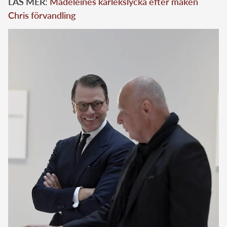
LÄS MER:
Madeleines kärlekslycka efter maken
Chris förvandling