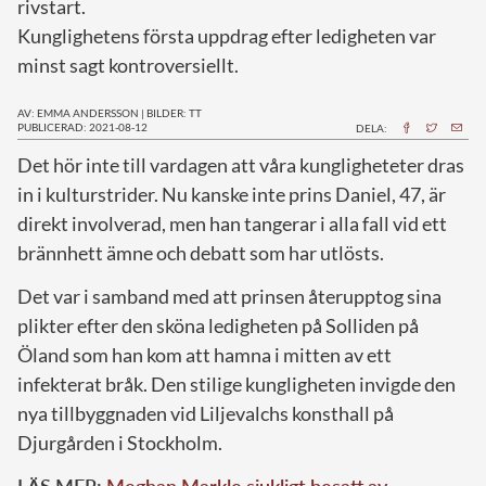
rivstart.
Kunglighetens första uppdrag efter ledigheten var
minst sagt kontroversiellt.
AV: EMMA ANDERSSON
|
BILDER: TT
PUBLICERAD: 2021-08-12
DELA:
D
et hör inte till vardagen att våra kungligheteter dras
in i kulturstrider. Nu kanske inte prins Daniel, 47, är
direkt involverad, men han tangerar i alla fall vid ett
brännhett ämne och debatt som har utlösts.
Det var i samband med att prinsen återupptog sina
plikter efter den sköna ledigheten på Solliden på
Öland som han kom att hamna i mitten av ett
infekterat bråk. Den stilige kungligheten invigde den
nya tillbyggnaden vid Liljevalchs konsthall på
Djurgården i Stockholm.
LÄS MER:
Meghan Markle sjukligt besatt av