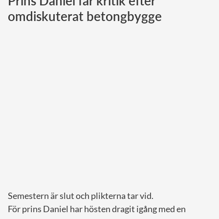
Prins Daniel får kritik efter
omdiskuterat betongbygge
Norska kungahuset
Danska kungahuset
Spanska kungahuset
Nederländska kungahuset
Belgiska kungahuset
Jordanska kungahuset
Luxemburgska storhertighuset
Japanska kejsarhuset
Thailändska kungahuset
Marockanska kungahuset
Monacos furstehus
Semestern är slut och plikterna tar vid.
För prins Daniel har hösten dragit igång med en