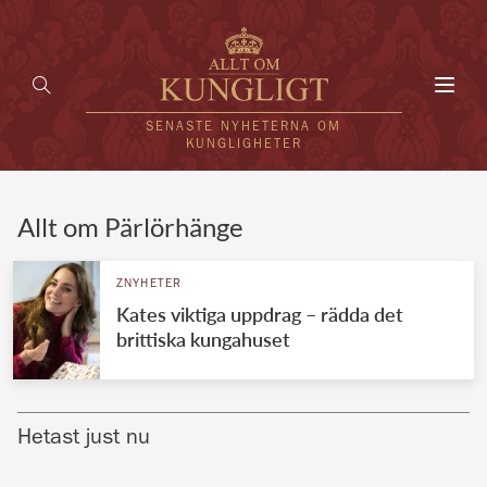
Toggl
navig
SENASTE NYHETERNA OM
KUNGLIGHETER
HEM
Allt om Pärlörhänge
KUNGAFAMILJEN
ZNYHETER
Kates viktiga uppdrag – rädda det
UTLÄNDSKT
brittiska kungahuset
KÄNDISAR
VÄRLDENS KUNGAHUS
Hetast just nu
Svenska kungahuset
REDAKTION
Brittiska kungahuset