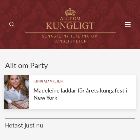
Toggl
navig
SENASTE NYHETERNA OM
KUNGLIGHETER
HEM
Allt om Party
KUNGAFAMILJEN
KUNGAFAMILJEN
Madeleine laddar för årets kungafest i
UTLÄNDSKT
New York
KÄNDISAR
VÄRLDENS KUNGAHUS
Hetast just nu
Svenska kungahuset
REDAKTION
Brittiska kungahuset