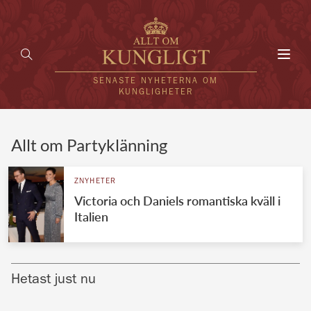
Toggl
navig
SENASTE NYHETERNA OM
KUNGLIGHETER
HEM
Allt om Partyklänning
KUNGAFAMILJEN
ZNYHETER
Victoria och Daniels romantiska kväll i
UTLÄNDSKT
Italien
KÄNDISAR
VÄRLDENS KUNGAHUS
Hetast just nu
Svenska kungahuset
REDAKTION
Brittiska kungahuset