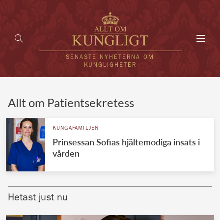
Toggl
navig
SENASTE NYHETERNA OM
KUNGLIGHETER
HEM
Allt om Patientsekretess
KUNGAFAMILJEN
KUNGAFAMILJEN
Prinsessan Sofias hjältemodiga insats i
UTLÄNDSKT
vården
KÄNDISAR
VÄRLDENS KUNGAHUS
Hetast just nu
Svenska kungahuset
REDAKTION
Brittiska kungahuset