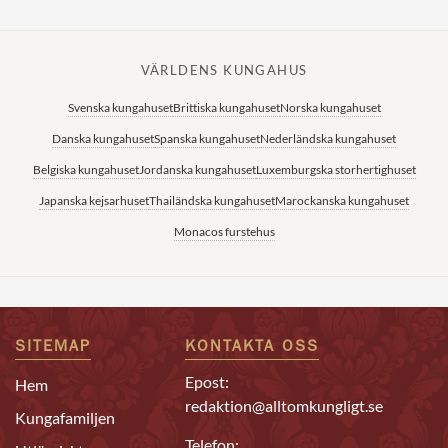
VÄRLDENS KUNGAHUS
Svenska kungahuset
Brittiska kungahuset
Norska kungahuset
Danska kungahuset
Spanska kungahuset
Nederländska kungahuset
Belgiska kungahuset
Jordanska kungahuset
Luxemburgska storhertighuset
Japanska kejsarhuset
Thailändska kungahuset
Marockanska kungahuset
Monacos furstehus
SITEMAP
KONTAKTA OSS
Epost:
Hem
redaktion@alltomkungligt.se
Kungafamiljen
Telefon: