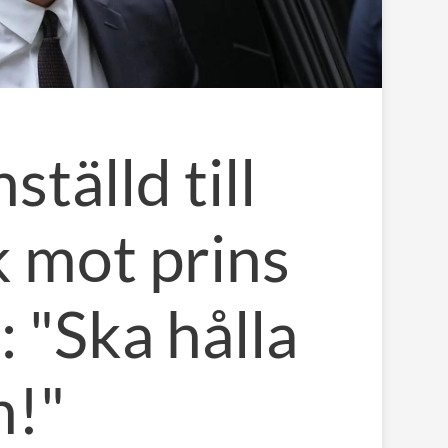
tälld till
k mot prins
 "Ska hålla
n!"