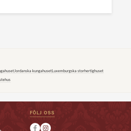
ngahuset
Jordanska kungahuset
Luxemburgska storhertighuset
stehus
FÖLJ OSS
e