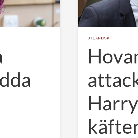
UTLÄNDSKT
a
Hovans
ädda
attac
Harry:
käfte