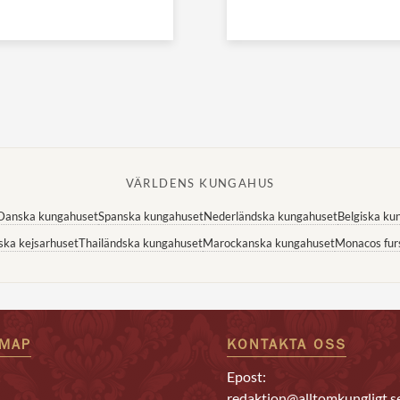
VÄRLDENS KUNGAHUS
Danska kungahuset
Spanska kungahuset
Nederländska kungahuset
Belgiska ku
ska kejsarhuset
Thailändska kungahuset
Marockanska kungahuset
Monacos fur
EMAP
KONTAKTA OSS
Epost:
redaktion@alltomkungligt.s