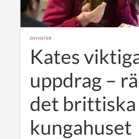
ZNYHETER
Kates viktig
uppdrag – r
det brittiska
kungahuset