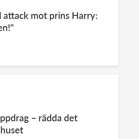
l attack mot prins Harry:
en!"
uppdrag – rädda det
ahuset