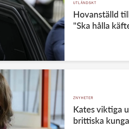
UTLÄNDSKT
Hovanställd til
"Ska hålla käft
ZNYHETER
Kates viktiga 
brittiska kung