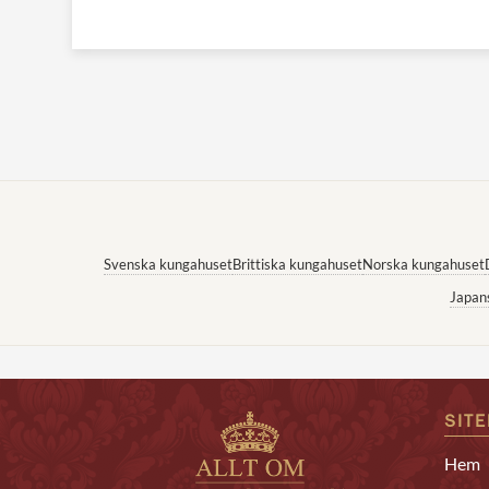
Svenska kungahuset
Brittiska kungahuset
Norska kungahuset
Japan
SIT
Hem