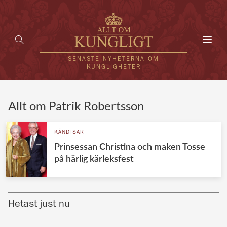
Toggl
navig
SENASTE NYHETERNA OM
KUNGLIGHETER
HEM
Allt om Patrik Robertsson
KUNGAFAMILJEN
KÄNDISAR
Prinsessan Christina och maken Tosse
UTLÄNDSKT
på härlig kärleksfest
KÄNDISAR
VÄRLDENS KUNGAHUS
Hetast just nu
Svenska kungahuset
REDAKTION
Brittiska kungahuset