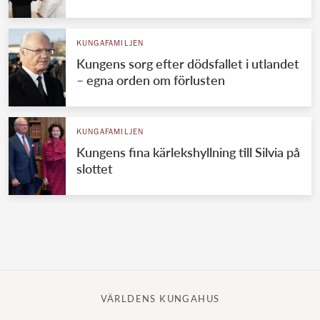
Norska kungahuset
KUNGAFAMILJEN
Danska kungahuset
Kungens sorg efter dödsfallet i utlandet
Spanska kungahuset
– egna orden om förlusten
Nederländska kungahuset
Belgiska kungahuset
KUNGAFAMILJEN
Jordanska kungahuset
Kungens fina kärlekshyllning till Silvia på
slottet
Luxemburgska storhertighuset
Japanska kejsarhuset
Thailändska kungahuset
Marockanska kungahuset
Monacos furstehus
VÄRLDENS KUNGAHUS