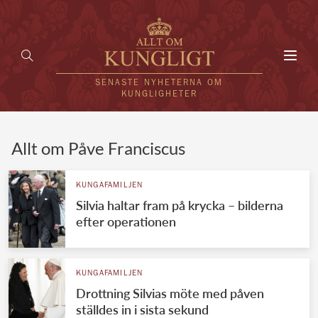
Toggl
navig
SENASTE NYHETERNA OM
KUNGLIGHETER
HEM
Allt om Påve Franciscus
KUNGAFAMILJEN
KUNGAFAMILJEN
Silvia haltar fram på krycka – bilderna
UTLÄNDSKT
efter operationen
KÄNDISAR
VÄRLDENS KUNGAHUS
KUNGAFAMILJEN
Drottning Silvias möte med påven
Svenska kungahuset
REDAKTION
ställdes in i sista sekund
Brittiska kungahuset