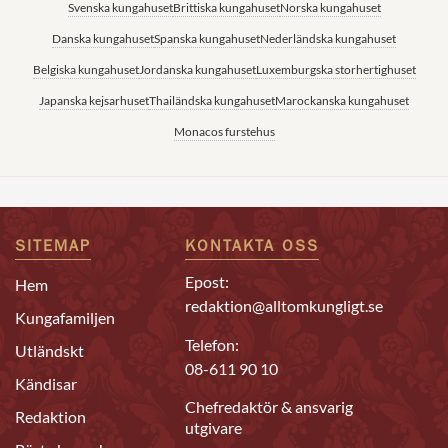
Svenska kungahuset
Brittiska kungahuset
Norska kungahuset
Danska kungahuset
Spanska kungahuset
Nederländska kungahuset
Belgiska kungahuset
Jordanska kungahuset
Luxemburgska storhertighuset
Japanska kejsarhuset
Thailändska kungahuset
Marockanska kungahuset
Monacos furstehus
SITEMAP
KONTAKTA OSS
Epost:
Hem
redaktion@alltomkungligt.se
Kungafamiljen
Telefon:
Utländskt
08-611 90 10
Kändisar
Chefredaktör & ansvarig
Redaktion
utgivare