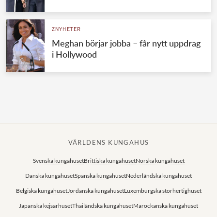
Norska kungahuset
ZNYHETER
Danska kungahuset
Meghan börjar jobba – får nytt uppdrag
Spanska kungahuset
i Hollywood
Nederländska kungahuset
Belgiska kungahuset
Jordanska kungahuset
Luxemburgska storhertighuset
Japanska kejsarhuset
VÄRLDENS KUNGAHUS
Thailändska kungahuset
Svenska kungahuset
Brittiska kungahuset
Norska kungahuset
Marockanska kungahuset
Danska kungahuset
Spanska kungahuset
Nederländska kungahuset
Monacos furstehus
Belgiska kungahuset
Jordanska kungahuset
Luxemburgska storhertighuset
Japanska kejsarhuset
Thailändska kungahuset
Marockanska kungahuset