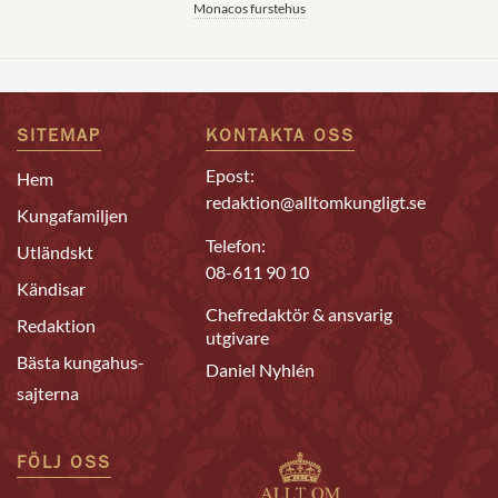
Monacos furstehus
SITEMAP
KONTAKTA OSS
Epost:
Hem
redaktion@alltomkungligt.se
Kungafamiljen
Telefon:
Utländskt
08-611 90 10
Kändisar
Chefredaktör & ansvarig
Redaktion
utgivare
Bästa kungahus-
Daniel Nyhlén
sajterna
FÖLJ OSS