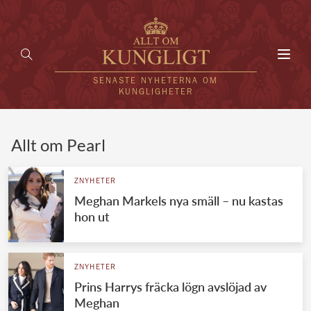
Toggl
navig
SENASTE NYHETERNA OM
KUNGLIGHETER
HEM
Allt om Pearl
KUNGAFAMILJEN
ZNYHETER
Meghan Markels nya smäll – nu kastas
UTLÄNDSKT
hon ut
KÄNDISAR
VÄRLDENS KUNGAHUS
ZNYHETER
Prins Harrys fräcka lögn avslöjad av
Svenska kungahuset
REDAKTION
Meghan
Brittiska kungahuset