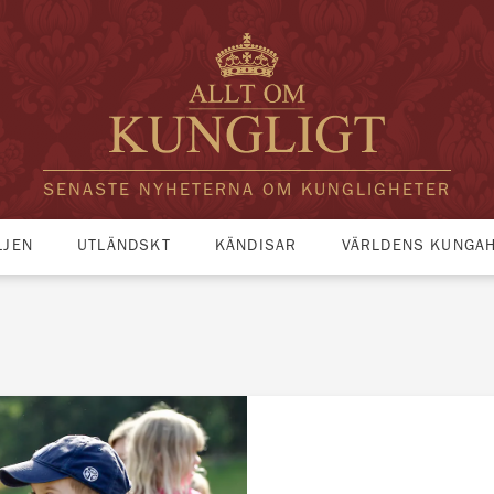
SENASTE NYHETERNA OM KUNGLIGHETER
LJEN
UTLÄNDSKT
KÄNDISAR
VÄRLDENS KUNGA