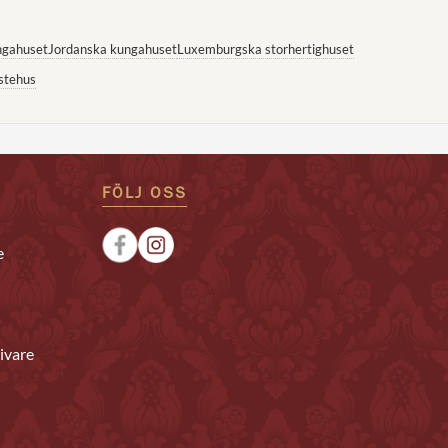
ngahuset
Jordanska kungahuset
Luxemburgska storhertighuset
stehus
FÖLJ OSS
e
ivare