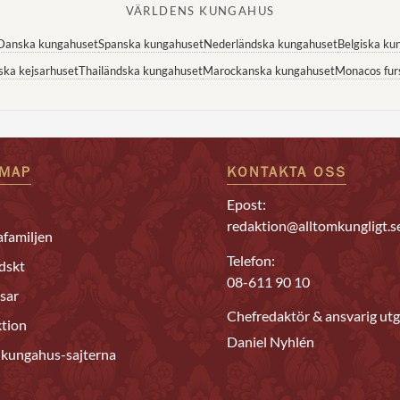
VÄRLDENS KUNGAHUS
Danska kungahuset
Spanska kungahuset
Nederländska kungahuset
Belgiska ku
ska kejsarhuset
Thailändska kungahuset
Marockanska kungahuset
Monacos fur
EMAP
KONTAKTA OSS
Epost:
redaktion@alltomkungligt.s
familjen
Telefon:
dskt
08-611 90 10
sar
Chefredaktör & ansvarig utg
tion
Daniel Nyhlén
 kungahus-sajterna