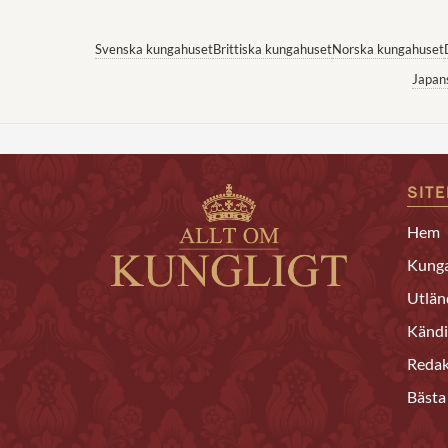
Svenska kungahuset
Brittiska kungahuset
Norska kungahuset
Japan
SIT
Hem
Kunga
Utlän
Kändi
Redak
Bästa