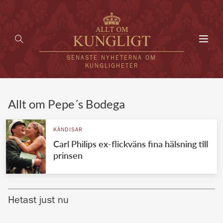
Toggl
navig
SENASTE NYHETERNA OM
KUNGLIGHETER
HEM
Allt om Pepe´s Bodega
KUNGAFAMILJEN
KÄNDISAR
Carl Philips ex-flickväns fina hälsning till
UTLÄNDSKT
prinsen
KÄNDISAR
VÄRLDENS KUNGAHUS
Hetast just nu
Svenska kungahuset
REDAKTION
Brittiska kungahuset