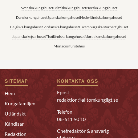
Svenska kungahuset
Brittiska kungahuset
Norska kungahuset
Danska kungahuset
Spanska kungahuset
Nederländska kungahuset
Belgiska kungahuset
Jordanska kungahuset
Luxemburgska storhertighuset
Japanska kejsarhuset
Thailändska kungahuset
Marockanska kungahuset
Monacos furstehus
SITEMAP
KONTAKTA OSS
Epost:
Hem
redaktion@alltomkungligt.se
Kungafamiljen
Telefon:
Utländskt
08-611 90 10
Kändisar
Chefredaktör & ansvarig
Redaktion
utgivare