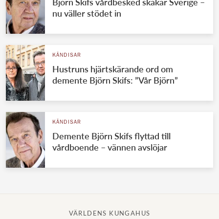
Björn Skifs vårdbesked skakar Sverige –
nu väller stödet in
KÄNDISAR
Hustruns hjärtskärande ord om
demente Björn Skifs: ”Vår Björn”
KÄNDISAR
Demente Björn Skifs flyttad till
vårdboende – vännen avslöjar
VÄRLDENS KUNGAHUS