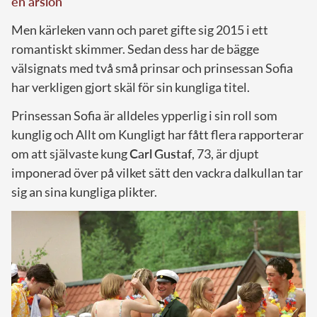
en årslön
Men kärleken vann och paret gifte sig 2015 i ett
romantiskt skimmer. Sedan dess har de bägge
välsignats med två små prinsar och prinsessan Sofia
har verkligen gjort skäl för sin kungliga titel.
Prinsessan Sofia är alldeles ypperlig i sin roll som
kunglig och Allt om Kungligt har fått flera rapporterar
om att självaste kung
Carl
Gustaf
, 73, är djupt
imponerad över på vilket sätt den vackra dalkullan tar
sig an sina kungliga plikter.