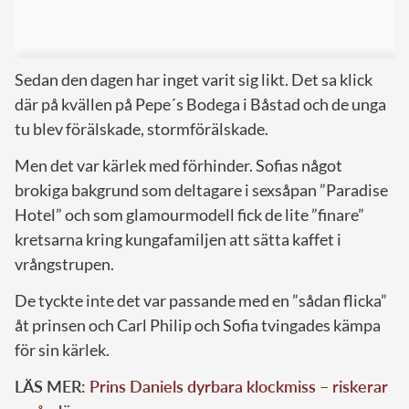
Sedan den dagen har inget varit sig likt. Det sa klick
där på kvällen på Pepe´s Bodega i Båstad och de unga
tu blev förälskade, stormförälskade.
Men det var kärlek med förhinder. Sofias något
brokiga bakgrund som deltagare i sexsåpan ”Paradise
Hotel” och som glamourmodell fick de lite ”finare”
kretsarna kring kungafamiljen att sätta kaffet i
vrångstrupen.
De tyckte inte det var passande med en ”sådan flicka”
åt prinsen och Carl Philip och Sofia tvingades kämpa
för sin kärlek.
LÄS MER:
Prins Daniels dyrbara klockmiss – riskerar