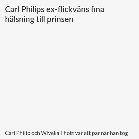
Carl Philips ex-flickväns fina
Norska kungahuset
hälsning till prinsen
Danska kungahuset
Spanska kungahuset
Nederländska kungahuset
Belgiska kungahuset
Jordanska kungahuset
Luxemburgska storhertighuset
Japanska kejsarhuset
Thailändska kungahuset
Marockanska kungahuset
Monacos furstehus
Carl Philip och Wiveka Thott var ett par när han tog