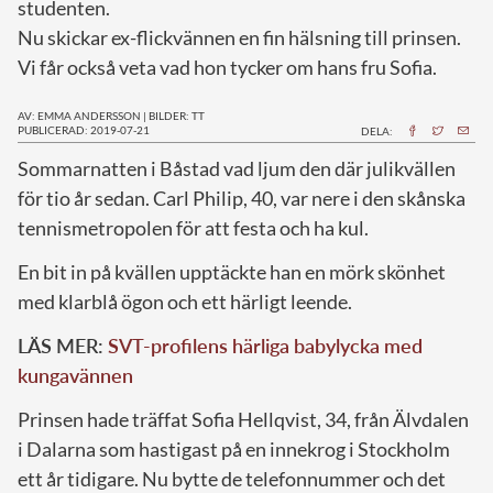
studenten.
Nu skickar ex-flickvännen en fin hälsning till prinsen.
Vi får också veta vad hon tycker om hans fru Sofia.
AV: EMMA ANDERSSON
|
BILDER: TT
PUBLICERAD: 2019-07-21
DELA:
S
ommarnatten i Båstad vad ljum den där julikvällen
för tio år sedan. Carl Philip, 40, var nere i den skånska
tennismetropolen för att festa och ha kul.
En bit in på kvällen upptäckte han en mörk skönhet
med klarblå ögon och ett härligt leende.
LÄS MER:
SVT-profilens härliga babylycka med
kungavännen
Prinsen hade träffat Sofia Hellqvist, 34, från Älvdalen
i Dalarna som hastigast på en innekrog i Stockholm
ett år tidigare. Nu bytte de telefonnummer och det