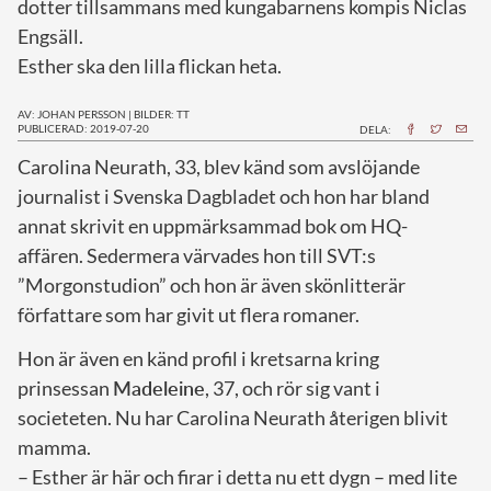
dotter tillsammans med kungabarnens kompis Niclas
Engsäll.
Esther ska den lilla flickan heta.
AV: JOHAN PERSSON
|
BILDER: TT
PUBLICERAD: 2019-07-20
DELA:
C
arolina Neurath, 33, blev känd som avslöjande
journalist i Svenska Dagbladet och hon har bland
annat skrivit en uppmärksammad bok om HQ-
affären. Sedermera värvades hon till SVT:s
”Morgonstudion” och hon är även skönlitterär
författare som har givit ut flera romaner.
Hon är även en känd profil i kretsarna kring
prinsessan
Madeleine
, 37, och rör sig vant i
societeten. Nu har Carolina Neurath återigen blivit
mamma.
– Esther är här och firar i detta nu ett dygn – med lite