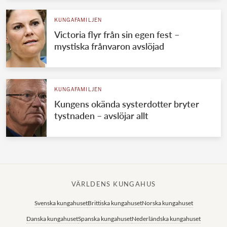
KUNGAFAMILJEN
Victoria flyr från sin egen fest –
mystiska frånvaron avslöjad
KUNGAFAMILJEN
Kungens okända systerdotter bryter
tystnaden – avslöjar allt
VÄRLDENS KUNGAHUS
Svenska kungahuset
Brittiska kungahuset
Norska kungahuset
Danska kungahuset
Spanska kungahuset
Nederländska kungahuset