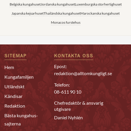
Belgiska kungahuset
Jordanska kungahuset
Luxemburgska storhertighuset
Japanska kejsarhuset
Thailändska kungahuset
Marockanska kungahuset
Monacos furstehus
SITEMAP
KONTAKTA OSS
Epost:
Hem
redaktion@alltomkungligt.se
Kungafamiljen
Telefon:
Utländskt
08-611 90 10
Kändisar
Chefredaktör & ansvarig
Redaktion
utgivare
Bästa kungahus-
Daniel Nyhlén
sajterna