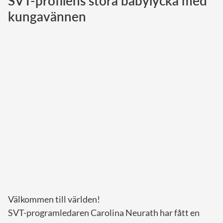
SVT-profilens stora babylycka med
kungavännen
Norska kungahuset
Danska kungahuset
Spanska kungahuset
Nederländska kungahuset
Belgiska kungahuset
Jordanska kungahuset
Luxemburgska storhertighuset
Japanska kejsarhuset
Thailändska kungahuset
Marockanska kungahuset
Monacos furstehus
Välkommen till världen!
SVT-programledaren Carolina Neurath har fått en