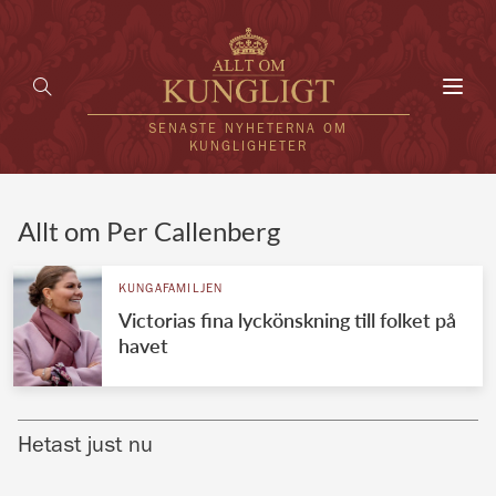
Toggl
navig
SENASTE NYHETERNA OM
KUNGLIGHETER
HEM
Allt om Per Callenberg
KUNGAFAMILJEN
KUNGAFAMILJEN
Victorias fina lyckönskning till folket på
UTLÄNDSKT
havet
KÄNDISAR
VÄRLDENS KUNGAHUS
Hetast just nu
Svenska kungahuset
REDAKTION
Brittiska kungahuset