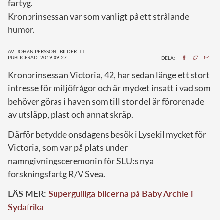
fartyg.
Kronprinsessan var som vanligt på ett strålande
humör.
AV: JOHAN PERSSON
|
BILDER: TT
PUBLICERAD: 2019-09-27
DELA:
K
ronprinsessan Victoria, 42, har sedan länge ett stort
intresse för miljöfrågor och är mycket insatt i vad som
behöver göras i haven som till stor del är förorenade
av utsläpp, plast och annat skräp.
Därför betydde onsdagens besök i Lysekil mycket för
Victoria, som var på plats under
namngivningsceremonin för SLU:s nya
forskningsfartg R/V Svea.
LÄS MER:
Supergulliga bilderna på Baby Archie i
Sydafrika