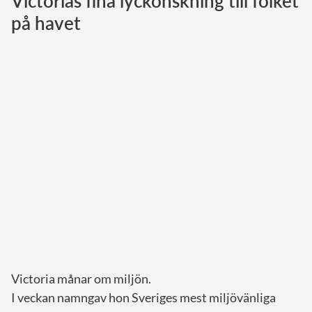
Victorias fina lyckönskning till folket
på havet
Norska kungahuset
Danska kungahuset
Spanska kungahuset
Nederländska kungahuset
Belgiska kungahuset
Jordanska kungahuset
Luxemburgska storhertighuset
Japanska kejsarhuset
Thailändska kungahuset
Marockanska kungahuset
Monacos furstehus
Victoria månar om miljön.
I veckan namngav hon Sveriges mest miljövänliga