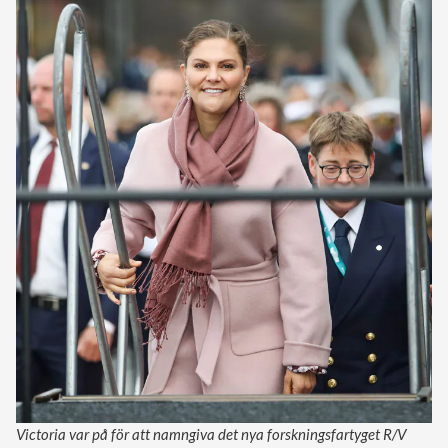
Victoria var på för att namngiva det nya forskningsfartyget R/V