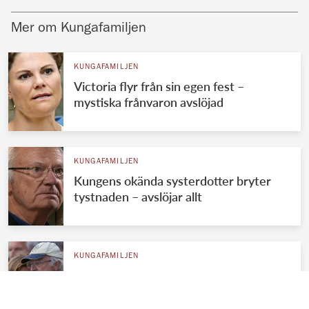
Mer om Kungafamiljen
KUNGAFAMILJEN
Victoria flyr från sin egen fest –
mystiska frånvaron avslöjad
KUNGAFAMILJEN
Kungens okända systerdotter bryter
tystnaden – avslöjar allt
KUNGAFAMILJEN
Kungens kärleksmys med Silvia – se
romantiska bilderna!