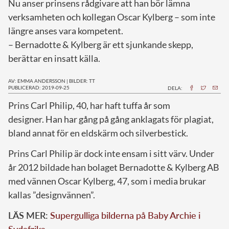
Nu anser prinsens rådgivare att han bör lämna
verksamheten och kollegan Oscar Kylberg – som inte
längre anses vara kompetent.
– Bernadotte & Kylberg är ett sjunkande skepp,
berättar en insatt källa.
AV: EMMA ANDERSSON
|
BILDER: TT
PUBLICERAD: 2019-09-25
DELA:
P
rins Carl Philip, 40, har haft tuffa år som
designer. Han har gång på gång anklagats för plagiat,
bland annat för en eldskärm och silverbestick.
Prins Carl Philip är dock inte ensam i sitt värv. Under
år 2012 bildade han bolaget Bernadotte & Kylberg AB
med vännen Oscar Kylberg, 47, som i media brukar
kallas ”designvännen”.
LÄS MER:
Supergulliga bilderna på Baby Archie i
Sydafrika