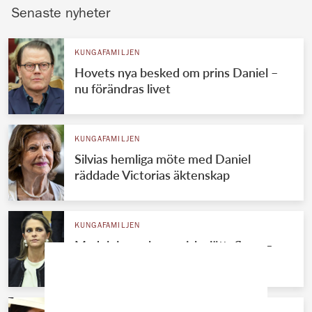
Senaste nyheter
KUNGAFAMILJEN
Hovets nya besked om prins Daniel –
nu förändras livet
KUNGAFAMILJEN
Silvias hemliga möte med Daniel
räddade Victorias äktenskap
KUNGAFAMILJEN
Madeleines ekonomiska jätteflopp –
Chris tvingas betala