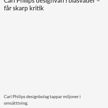
Carl Philips designvän i blåsväder –
får skarp kritik
Norska kungahuset
Danska kungahuset
Spanska kungahuset
Nederländska kungahuset
Belgiska kungahuset
Jordanska kungahuset
Luxemburgska storhertighuset
Japanska kejsarhuset
Thailändska kungahuset
Marockanska kungahuset
Monacos furstehus
Carl Philips designbolag tappar miljoner i
omsätttning.