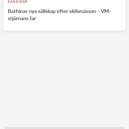
KÄNDISAR
Bathinas nya sällskap efter skilsmässan – VM-
stjärnans far