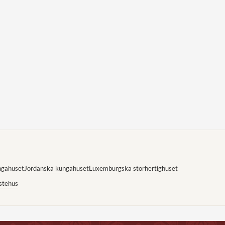
ngahuset
Jordanska kungahuset
Luxemburgska storhertighuset
stehus