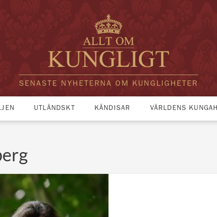
SENASTE NYHETERNA OM KUNGLIGHETER
LJEN
UTLÄNDSKT
KÄNDISAR
VÄRLDENS KUNGA
berg