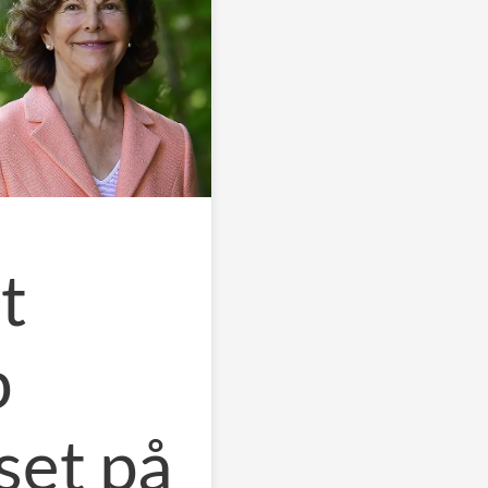
t
p
et på