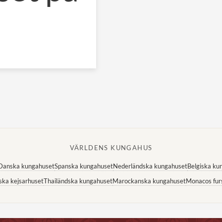
VÄRLDENS KUNGAHUS
Danska kungahuset
Spanska kungahuset
Nederländska kungahuset
Belgiska ku
ska kejsarhuset
Thailändska kungahuset
Marockanska kungahuset
Monacos fur