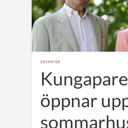
ZNYHETER
Kungapare
öppnar up
sommarhus