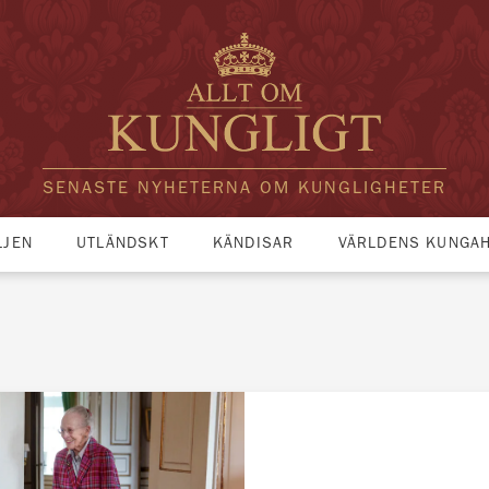
SENASTE NYHETERNA OM KUNGLIGHETER
LJEN
UTLÄNDSKT
KÄNDISAR
VÄRLDENS KUNGA