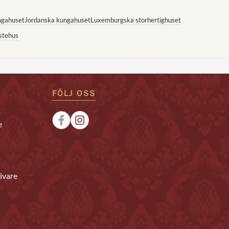
ngahuset
Jordanska kungahuset
Luxemburgska storhertighuset
stehus
FÖLJ OSS
e
ivare