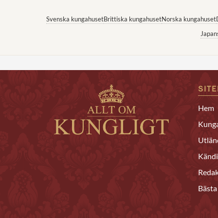
Svenska kungahuset
Brittiska kungahuset
Norska kungahuset
Japan
SIT
Hem
Kunga
Utlän
Kändi
Redak
Bästa