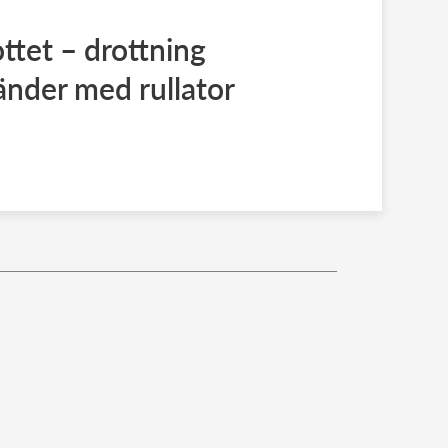
ttet – drottning
nder med rullator