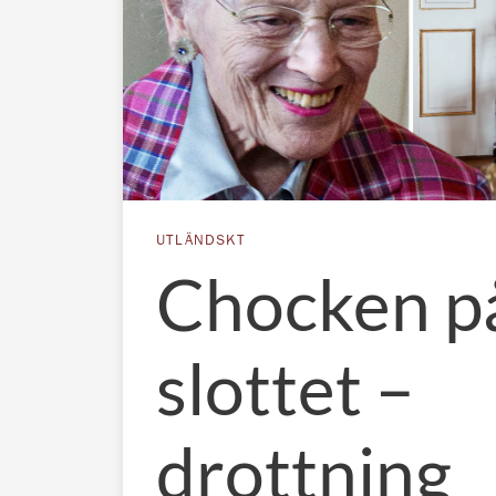
UTLÄNDSKT
Chocken p
slottet –
drottning