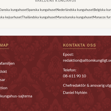
VÄRLDENS KUNGAHUS
Danska kungahuset
Spanska kungahuset
Nederländska kungahuset
Belgiska ku
ska kejsarhuset
Thailändska kungahuset
Marockanska kungahuset
Monacos fur
EMAP
KONTAKTA OSS
Epost:
redaktion@alltomkungligt.s
familjen
Telefon:
dskt
08-611 90 10
sar
Chefredaktör & ansvarig utg
tion
Daniel Nyhlén
 kungahus-sajterna