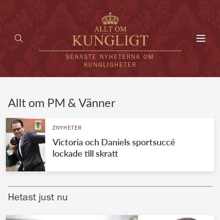
Toggl
navig
SENASTE NYHETERNA OM
KUNGLIGHETER
HEM
Allt om PM & Vänner
KUNGAFAMILJEN
ZNYHETER
Victoria och Daniels sportsuccé
UTLÄNDSKT
lockade till skratt
KÄNDISAR
VÄRLDENS KUNGAHUS
Hetast just nu
Svenska kungahuset
REDAKTION
Brittiska kungahuset