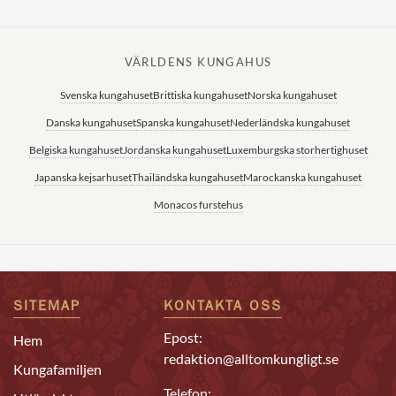
VÄRLDENS KUNGAHUS
Svenska kungahuset
Brittiska kungahuset
Norska kungahuset
Danska kungahuset
Spanska kungahuset
Nederländska kungahuset
Belgiska kungahuset
Jordanska kungahuset
Luxemburgska storhertighuset
Japanska kejsarhuset
Thailändska kungahuset
Marockanska kungahuset
Monacos furstehus
SITEMAP
KONTAKTA OSS
Epost:
Hem
redaktion@alltomkungligt.se
Kungafamiljen
Telefon: