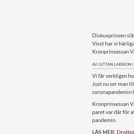
Diskusprinsen slå
Visst har vi härli
Kronprinsessan Vi
AV: GITTAN LARSSON
V
i får verkligen h
Just nu ser man til
coronapandemin ha
Kronprinsessan Vi
paret var där för
pandemin.
LÄS MER:
Drottni