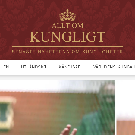
SENASTE NYHETERNA OM KUNGLIGHETER
LJEN
UTLÄNDSKT
KÄNDISAR
VÄRLDENS KUNGA