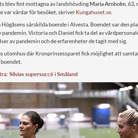
s blev fint mottagna av landshövding
Maria Arnholm
, 63
e var värdar för besöket, skriver
Kungahuset.se
.
 Högåsens särskilda boende i Alvesta. Boendet var den plat
 pandemin. Victoria och Daniel fick ta del av vårdpersonal
lser av pandemin och de erfarenheter de tagit med sig.
s utomhus där Kronprinsessparet fick möjlighet att samta
 boendet.
tra: Silvias supersuccé i Småland