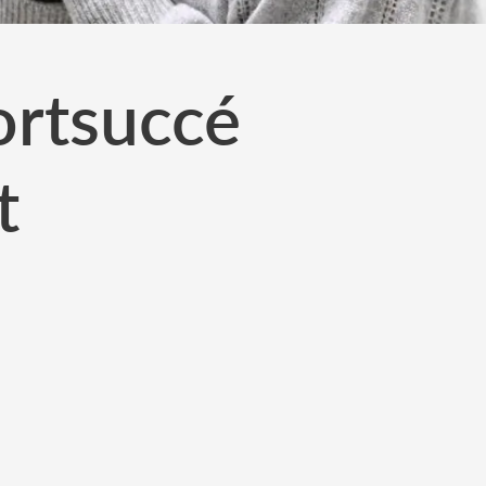
ortsuccé
t