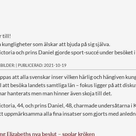
r till!
ga kungligheter som älskar att bjuda på sig själva.
ctoria och prins Daniel gjorde sport-succé under besöket i
|
BILDER:
|
PUBLICERAD: 2021-10-19
oppas att alla svenskar inser vilken härlig och hängiven kung
l att besöka landets samtliga län – fokus ligger på att disk
r hanterats men man hinner även skoja till det.
ctoria, 44, och prins Daniel, 48, charmade undersåtarna i 
 att uppmärksamma alla fina insatser som gjorts med anledn
ng Elizabeths nya beslut – spolar kröken