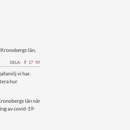
 Kronobergs län.
DELA:
afamilj vi har.
utera hur
Kronobergs län när
ing av covid-19-