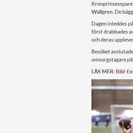
Kronprinsessparet
Wallgren
. De bägg
Dagen inleddes på
först drabbades av
och deras uppleve
Besöket avslutade
omsorgstagare på
LÄS MER:
Bild-Ex