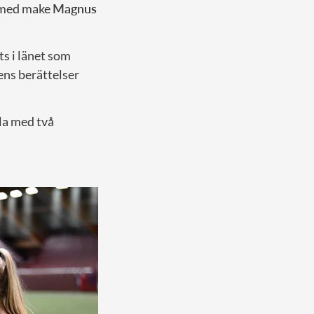
, med make
Magnus
s i länet som
ens berättelser
la med två