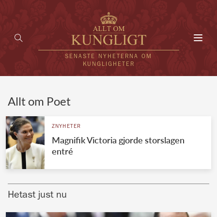
Toggl
navig
SENASTE NYHETERNA OM
KUNGLIGHETER
HEM
Allt om Poet
KUNGAFAMILJEN
ZNYHETER
Magnifik Victoria gjorde storslagen
UTLÄNDSKT
entré
KÄNDISAR
VÄRLDENS KUNGAHUS
Hetast just nu
Svenska kungahuset
REDAKTION
Brittiska kungahuset