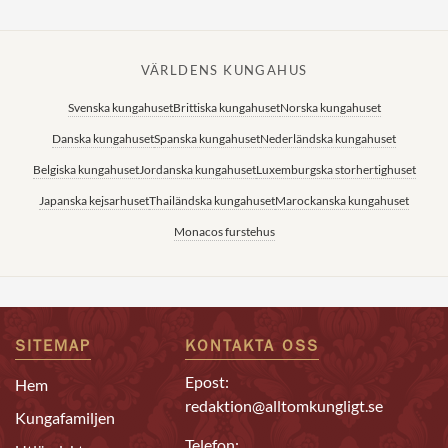
VÄRLDENS KUNGAHUS
Svenska kungahuset
Brittiska kungahuset
Norska kungahuset
Danska kungahuset
Spanska kungahuset
Nederländska kungahuset
Belgiska kungahuset
Jordanska kungahuset
Luxemburgska storhertighuset
Japanska kejsarhuset
Thailändska kungahuset
Marockanska kungahuset
Monacos furstehus
SITEMAP
KONTAKTA OSS
Epost:
Hem
redaktion@alltomkungligt.se
Kungafamiljen
Telefon: