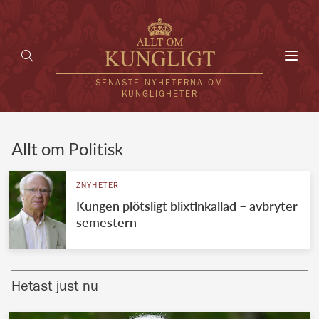
Toggl
navig
SENASTE NYHETERNA OM
KUNGLIGHETER
HEM
Allt om Politisk
KUNGAFAMILJEN
ZNYHETER
Kungen plötsligt blixtinkallad – avbryter
UTLÄNDSKT
semestern
KÄNDISAR
VÄRLDENS KUNGAHUS
Hetast just nu
Svenska kungahuset
REDAKTION
Brittiska kungahuset