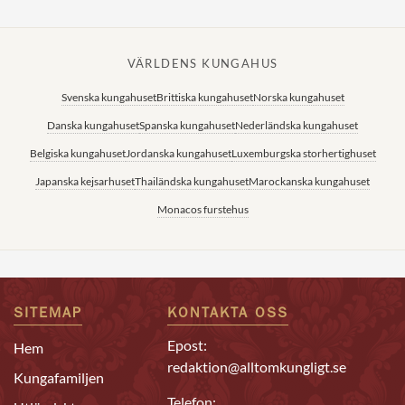
VÄRLDENS KUNGAHUS
Svenska kungahuset
Brittiska kungahuset
Norska kungahuset
Danska kungahuset
Spanska kungahuset
Nederländska kungahuset
Belgiska kungahuset
Jordanska kungahuset
Luxemburgska storhertighuset
Japanska kejsarhuset
Thailändska kungahuset
Marockanska kungahuset
Monacos furstehus
SITEMAP
KONTAKTA OSS
Epost:
Hem
redaktion@alltomkungligt.se
Kungafamiljen
Telefon: