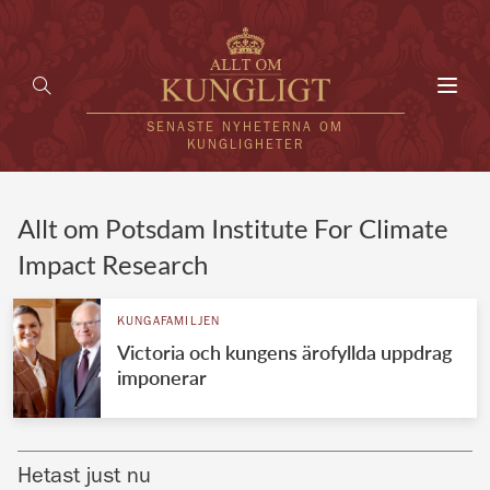
Toggl
navig
SENASTE NYHETERNA OM
KUNGLIGHETER
HEM
Allt om Potsdam Institute For Climate
Impact Research
KUNGAFAMILJEN
UTLÄNDSKT
KUNGAFAMILJEN
Victoria och kungens ärofyllda uppdrag
KÄNDISAR
imponerar
VÄRLDENS KUNGAHUS
Svenska kungahuset
REDAKTION
Hetast just nu
Brittiska kungahuset