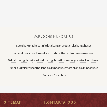
Norska kungahuset
Danska kungahuset
Spanska kungahuset
Nederländska kungahuset
VÄRLDENS KUNGAHUS
Belgiska kungahuset
Svenska kungahuset
Brittiska kungahuset
Norska kungahuset
Jordanska kungahuset
Danska kungahuset
Spanska kungahuset
Nederländska kungahuset
Luxemburgska storhertighuset
Belgiska kungahuset
Jordanska kungahuset
Luxemburgska storhertighuset
Japanska kejsarhuset
Japanska kejsarhuset
Thailändska kungahuset
Marockanska kungahuset
Thailändska kungahuset
Monacos furstehus
Marockanska kungahuset
Monacos furstehus
SITEMAP
KONTAKTA OSS