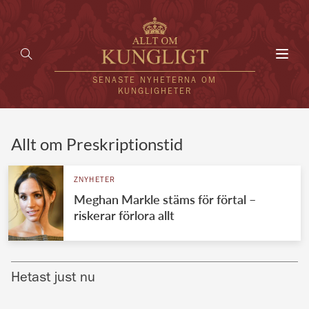
Toggl
navig
SENASTE NYHETERNA OM
KUNGLIGHETER
HEM
Allt om Preskriptionstid
KUNGAFAMILJEN
ZNYHETER
Meghan Markle stäms för förtal –
UTLÄNDSKT
riskerar förlora allt
KÄNDISAR
VÄRLDENS KUNGAHUS
Hetast just nu
Svenska kungahuset
REDAKTION
Brittiska kungahuset