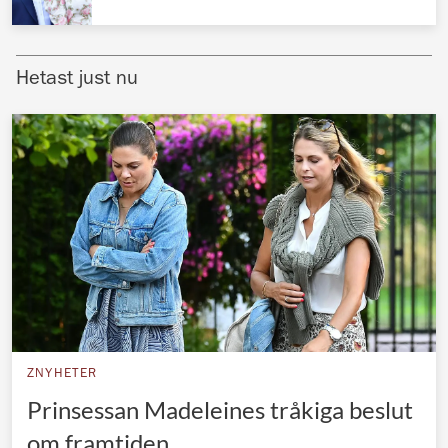
Norska kungahuset
Danska kungahuset
Hetast just nu
Spanska kungahuset
Nederländska kungahuset
Belgiska kungahuset
Jordanska kungahuset
Luxemburgska storhertighuset
Japanska kejsarhuset
Thailändska kungahuset
Marockanska kungahuset
ZNYHETER
Monacos furstehus
Prinsessan Madeleines tråkiga beslut
om framtiden