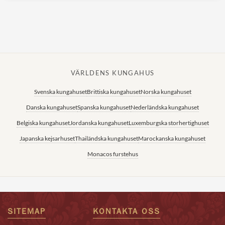
VÄRLDENS KUNGAHUS
Svenska kungahuset
Brittiska kungahuset
Norska kungahuset
Danska kungahuset
Spanska kungahuset
Nederländska kungahuset
Belgiska kungahuset
Jordanska kungahuset
Luxemburgska storhertighuset
Japanska kejsarhuset
Thailändska kungahuset
Marockanska kungahuset
Monacos furstehus
SITEMAP
KONTAKTA OSS