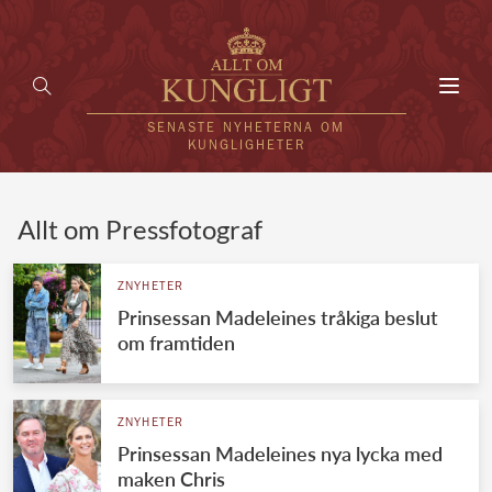
Toggl
navig
SENASTE NYHETERNA OM
KUNGLIGHETER
HEM
Allt om Pressfotograf
KUNGAFAMILJEN
ZNYHETER
Prinsessan Madeleines tråkiga beslut
UTLÄNDSKT
om framtiden
KÄNDISAR
VÄRLDENS KUNGAHUS
ZNYHETER
Prinsessan Madeleines nya lycka med
Svenska kungahuset
REDAKTION
maken Chris
Brittiska kungahuset