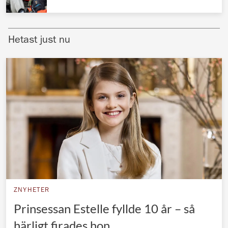
Norska kungahuset
Danska kungahuset
Hetast just nu
Spanska kungahuset
Nederländska kungahuset
Belgiska kungahuset
Jordanska kungahuset
Luxemburgska storhertighuset
Japanska kejsarhuset
Thailändska kungahuset
Marockanska kungahuset
ZNYHETER
Monacos furstehus
Prinsessan Estelle fyllde 10 år – så
härligt firades hon