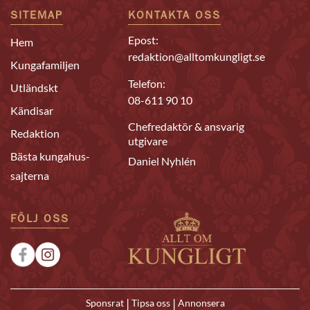
SITEMAP
KONTAKTA OSS
Epost:
Hem
redaktion@alltomkungligt.se
Kungafamiljen
Telefon:
Utländskt
08-611 90 10
Kändisar
Chefredaktör & ansvarig
Redaktion
utgivare
Bästa kungahus-
Daniel Nyhlén
sajterna
FÖLJ OSS
|
|
Sponsrat
Tipsa oss
Annonsera