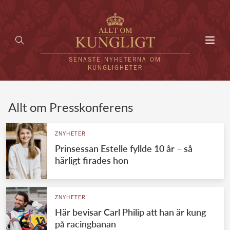
Toggl
navig
SENASTE NYHETERNA OM
KUNGLIGHETER
HEM
Allt om Presskonferens
KUNGAFAMILJEN
ZNYHETER
Prinsessan Estelle fyllde 10 år – så
UTLÄNDSKT
härligt firades hon
KÄNDISAR
VÄRLDENS KUNGAHUS
ZNYHETER
Här bevisar Carl Philip att han är kung
Svenska kungahuset
REDAKTION
på racingbanan
Brittiska kungahuset