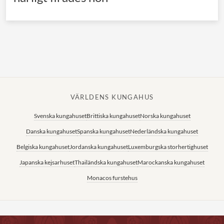
VÄRLDENS KUNGAHUS
Svenska kungahuset
Brittiska kungahuset
Norska kungahuset
Danska kungahuset
Spanska kungahuset
Nederländska kungahuset
Belgiska kungahuset
Jordanska kungahuset
Luxemburgska storhertighuset
Japanska kejsarhuset
Thailändska kungahuset
Marockanska kungahuset
Monacos furstehus