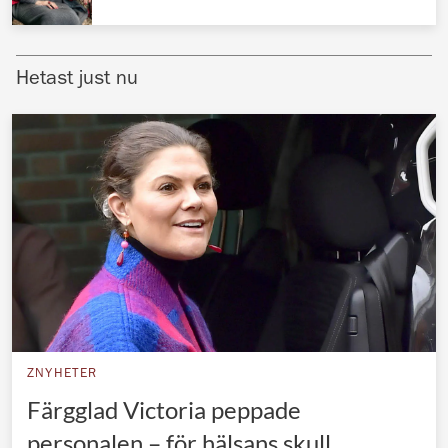
Norska kungahuset
Danska kungahuset
Hetast just nu
Spanska kungahuset
Nederländska kungahuset
Belgiska kungahuset
Jordanska kungahuset
Luxemburgska storhertighuset
Japanska kejsarhuset
Thailändska kungahuset
Marockanska kungahuset
ZNYHETER
Monacos furstehus
Färgglad Victoria peppade
personalen – för hälsans skull