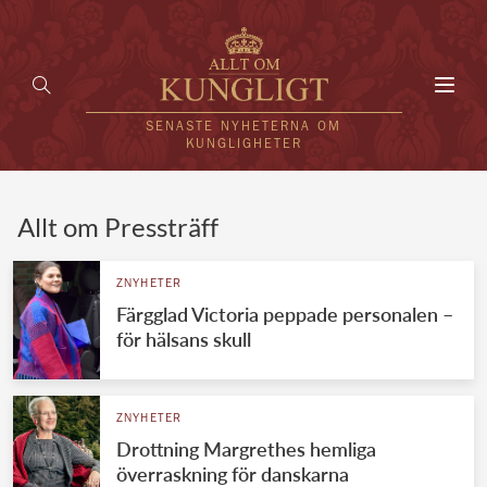
Toggl
navig
SENASTE NYHETERNA OM
KUNGLIGHETER
HEM
Allt om Pressträff
KUNGAFAMILJEN
ZNYHETER
Färgglad Victoria peppade personalen –
UTLÄNDSKT
för hälsans skull
KÄNDISAR
VÄRLDENS KUNGAHUS
ZNYHETER
Drottning Margrethes hemliga
Svenska kungahuset
REDAKTION
överraskning för danskarna
Brittiska kungahuset