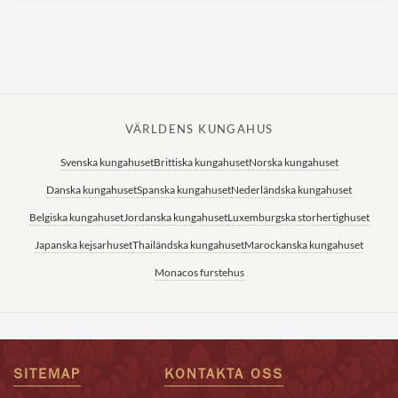
VÄRLDENS KUNGAHUS
Svenska kungahuset
Brittiska kungahuset
Norska kungahuset
Danska kungahuset
Spanska kungahuset
Nederländska kungahuset
Belgiska kungahuset
Jordanska kungahuset
Luxemburgska storhertighuset
Japanska kejsarhuset
Thailändska kungahuset
Marockanska kungahuset
Monacos furstehus
SITEMAP
KONTAKTA OSS