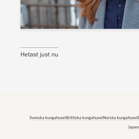
Hetast just nu
Svenska kungahuset
Brittiska kungahuset
Norska kungahuset
Japan