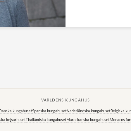
VÄRLDENS KUNGAHUS
Danska kungahuset
Spanska kungahuset
Nederländska kungahuset
Belgiska ku
ska kejsarhuset
Thailändska kungahuset
Marockanska kungahuset
Monacos fur