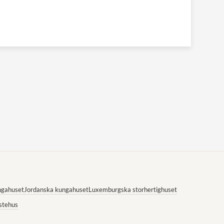
ngahuset
Jordanska kungahuset
Luxemburgska storhertighuset
stehus