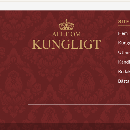
SIT
Hem
Kunga
Utlän
Kändi
Redak
Bästa