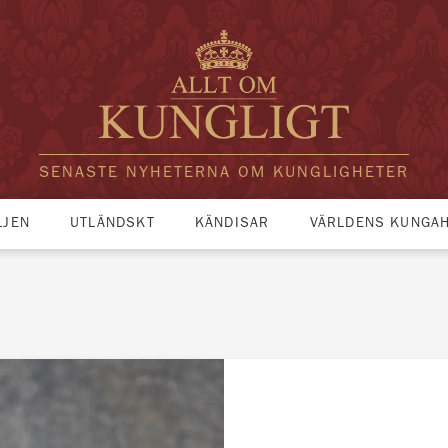
SENASTE NYHETERNA OM KUNGLIGHETER
LJEN
UTLÄNDSKT
KÄNDISAR
VÄRLDENS KUNGA