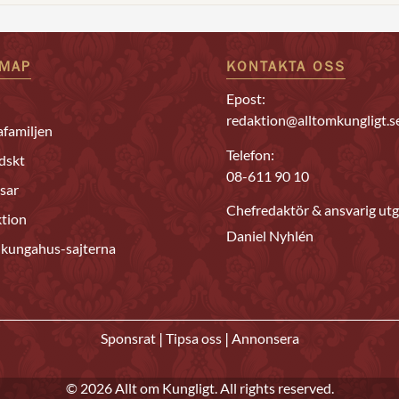
EMAP
KONTAKTA OSS
Epost:
redaktion@alltomkungligt.s
familjen
Telefon:
dskt
08-611 90 10
sar
Chefredaktör & ansvarig utg
tion
Daniel Nyhlén
 kungahus-sajterna
|
|
Sponsrat
Tipsa oss
Annonsera
© 2026 Allt om Kungligt. All rights reserved.