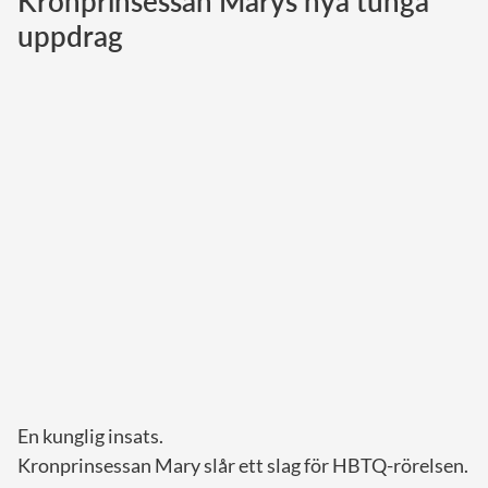
Kronprinsessan Marys nya tunga
uppdrag
Norska kungahuset
Danska kungahuset
Spanska kungahuset
Nederländska kungahuset
Belgiska kungahuset
Jordanska kungahuset
Luxemburgska storhertighuset
Japanska kejsarhuset
Thailändska kungahuset
Marockanska kungahuset
Monacos furstehus
En kunglig insats.
Kronprinsessan Mary slår ett slag för HBTQ-rörelsen.