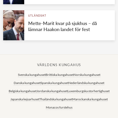
UTLÄNDSKT
Mette-Marit kvar på sjukhus – då
lämnar Haakon landet för fest
VÄRLDENS KUNGAHUS
Svenska kungahuset
Brittiska kungahuset
Norska kungahuset
Danska kungahuset
Spanska kungahuset
Nederländska kungahuset
Belgiska kungahuset
Jordanska kungahuset
Luxemburgska storhertighuset
Japanska kejsarhuset
Thailändska kungahuset
Marockanska kungahuset
Monacos furstehus