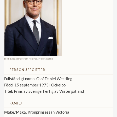
Norska kungahuset
Danska kungahuset
Spanska kungahuset
Nederländska kungahuset
Belgiska kungahuset
Jordanska kungahuset
Bild: Linda Broström / Kungl. Hovstaterna
Luxemburgska storhertighuset
PERSONUPPGIFTER
Japanska kejsarhuset
Fullständigt namn:
Olof Daniel Westling
Thailändska kungahuset
Född:
15 september 1973 i Ockelbo
Titel:
Prins av Sverige, hertig av Västergötland
Marockanska kungahuset
Monacos furstehus
FAMILJ
Make/Maka:
Kronprinsessan Victoria