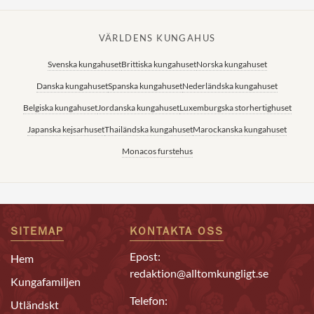
VÄRLDENS KUNGAHUS
Svenska kungahuset
Brittiska kungahuset
Norska kungahuset
Danska kungahuset
Spanska kungahuset
Nederländska kungahuset
Belgiska kungahuset
Jordanska kungahuset
Luxemburgska storhertighuset
Japanska kejsarhuset
Thailändska kungahuset
Marockanska kungahuset
Monacos furstehus
SITEMAP
KONTAKTA OSS
Epost:
Hem
redaktion@alltomkungligt.se
Kungafamiljen
Telefon:
Utländskt