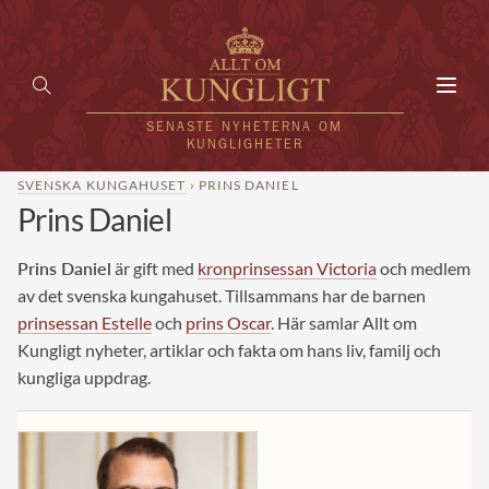
Toggl
navig
SENASTE NYHETERNA OM
KUNGLIGHETER
SVENSKA KUNGAHUSET
› PRINS DANIEL
Prins Daniel
HEM
KUNGAFAMILJEN
Prins Daniel
är gift med
kronprinsessan Victoria
och medlem
av det svenska kungahuset. Tillsammans har de barnen
UTLÄNDSKT
prinsessan Estelle
och
prins Oscar
. Här samlar Allt om
Kungligt nyheter, artiklar och fakta om hans liv, familj och
KÄNDISAR
kungliga uppdrag.
VÄRLDENS KUNGAHUS
Svenska kungahuset
REDAKTION
Brittiska kungahuset