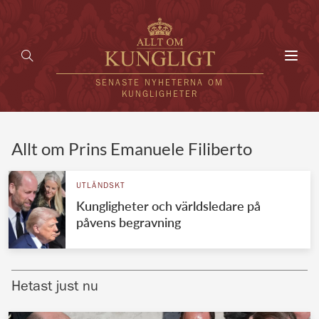
Toggl
navig
SENASTE NYHETERNA OM
KUNGLIGHETER
HEM
Allt om Prins Emanuele Filiberto
KUNGAFAMILJEN
UTLÄNDSKT
Kungligheter och världsledare på
UTLÄNDSKT
påvens begravning
KÄNDISAR
VÄRLDENS KUNGAHUS
Hetast just nu
Svenska kungahuset
REDAKTION
Brittiska kungahuset