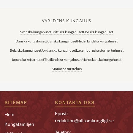
VÄRLDENS KUNGAHUS
Svenska kungahuset
Brittiska kungahuset
Norska kungahuset
Danska kungahuset
Spanska kungahuset
Nederländska kungahuset
Belgiska kungahuset
Jordanska kungahuset
Luxemburgska storhertighuset
Japanska kejsarhuset
Thailändska kungahuset
Marockanska kungahuset
Monacos furstehus
SITEMAP
KONTAKTA OSS
Epost:
Hem
redaktion@alltomkungligt.se
Kungafamiljen
Telefon: