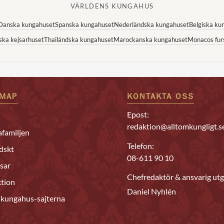
VÄRLDENS KUNGAHUS
Danska kungahuset
Spanska kungahuset
Nederländska kungahuset
Belgiska ku
ska kejsarhuset
Thailändska kungahuset
Marockanska kungahuset
Monacos fur
EMAP
KONTAKTA OSS
Epost:
redaktion@alltomkungligt.s
familjen
Telefon:
dskt
08-611 90 10
sar
Chefredaktör & ansvarig utg
tion
Daniel Nyhlén
 kungahus-sajterna