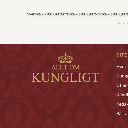
Svenska kungahuset
Brittiska kungahuset
Norska kungahuset
Japan
SIT
Hem
Kunga
Utlän
Kändi
Redak
Bästa