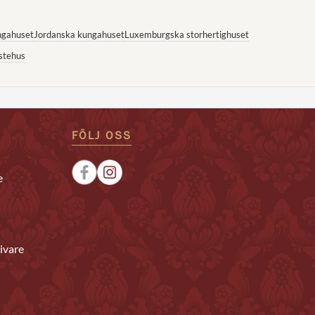
ngahuset
Jordanska kungahuset
Luxemburgska storhertighuset
stehus
FÖLJ OSS
e
ivare