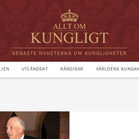
SENASTE NYHETERNA OM KUNGLIGHETER
LJEN
UTLÄNDSKT
KÄNDISAR
VÄRLDENS KUNGA