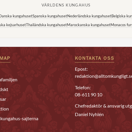
VÄRLDENS KUNGAHUS
Danska kungahuset
Spanska kungahuset
Nederländska kungahuset
Belgiska ku
ska kejsarhuset
Thailändska kungahuset
Marockanska kungahuset
Monacos fur
EMAP
KONTAKTA OSS
Epost:
redaktion@alltomkungligt.s
familjen
Telefon:
dskt
08-611 90 10
sar
Chefredaktör & ansvarig utg
tion
Daniel Nyhlén
 kungahus-sajterna