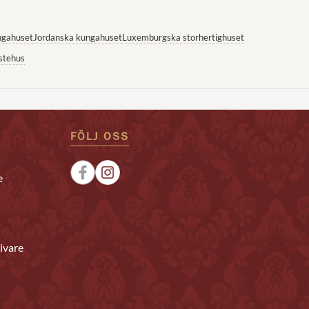
ngahuset
Jordanska kungahuset
Luxemburgska storhertighuset
stehus
FÖLJ OSS
e
ivare