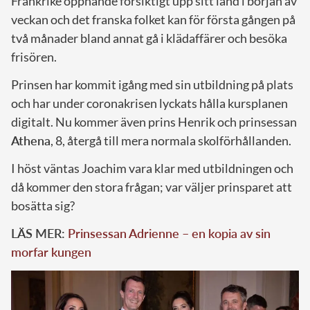
Frankrike öppnande försiktigt upp sitt land i början av
veckan och det franska folket kan för första gången på
två månader bland annat gå i klädaffärer och besöka
frisören.
Prinsen har kommit igång med sin utbildning på plats
och har under coronakrisen lyckats hålla kursplanen
digitalt. Nu kommer även prins Henrik och prinsessan
Athena
, 8, återgå till mera normala skolförhållanden.
I höst väntas Joachim vara klar med utbildningen och
då kommer den stora frågan; var väljer prinsparet att
bosätta sig?
LÄS MER:
Prinsessan Adrienne – en kopia av sin
morfar kungen