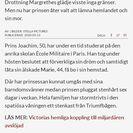
Drottning Margrethes glädje visste inga gränser.
Men nu har prinsen åter valt att lämna hemlandet och
sin mor.
AV:
|
BILDER: STELLA PICTURES
PUBLICERAD: 2020-05-13
DELA:
P
rins Joachim, 50, har under en tid studerat på den
anrika skolan Ècole Militaire i Paris. Han tog under
hösten beslutet att förverkliga sin dröm och samtidigt
låta sin älskade
Marie
, 44, få bo i sin hemstad.
Där har prinsessan kunnat umgås med sina
barndomsvänner medan prinsen pluggat stenhårt sex
dagar i veckan. Hela familjen har stormtrivts i den
spatiösa våningen ett stenkast från Triumfbågen.
LÄS MER:
Victorias hemliga koppling till miljardären
avslöjad