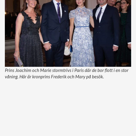
Prins Joachim och Marie stormtrivs i Paris där de bor flott i en stor
våning. Här är kronprins Frederik och Mary på besök.