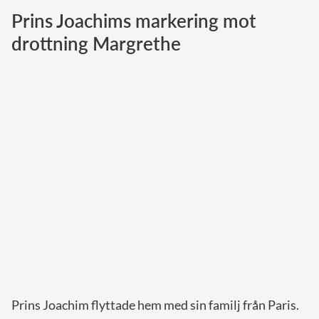
Prins Joachims markering mot
Norska kungahuset
drottning Margrethe
Danska kungahuset
Spanska kungahuset
Nederländska kungahuset
Belgiska kungahuset
Jordanska kungahuset
Luxemburgska storhertighuset
Japanska kejsarhuset
Thailändska kungahuset
Marockanska kungahuset
Monacos furstehus
Prins Joachim flyttade hem med sin familj från Paris.