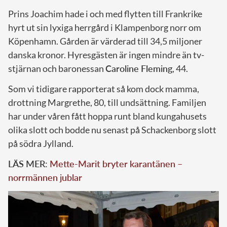
Prins Joachim hade i och med flytten till Frankrike
hyrt ut sin lyxiga herrgård i Klampenborg norr om
Köpenhamn. Gården är värderad till 34,5 miljoner
danska kronor. Hyresgästen är ingen mindre än tv-
stjärnan och baronessan
Caroline Fleming
, 44.
Som vi tidigare rapporterat så kom dock mamma,
drottning Margrethe, 80, till undsättning. Familjen
har under våren fått hoppa runt bland kungahusets
olika slott och bodde nu senast på Schackenborg slott
på södra Jylland.
LÄS MER:
Mette-Marit bryter karantänen –
norrmännen jublar