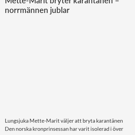
Mette-Marit bryter karantänen –
norrmännen jublar
Norska kungahuset
Danska kungahuset
Spanska kungahuset
Nederländska kungahuset
Belgiska kungahuset
Jordanska kungahuset
Luxemburgska storhertighuset
Japanska kejsarhuset
Thailändska kungahuset
Marockanska kungahuset
Monacos furstehus
Lungsjuka Mette-Marit väljer att bryta karantänen
Den norska kronprinsessan har varit isolerad i över