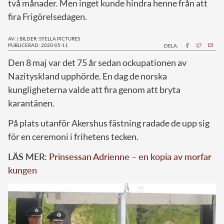
två månader. Men inget kunde hindra henne från att
fira Frigörelsedagen.
AV:
|
BILDER: STELLA PICTURES
PUBLICERAD: 2020-05-11
DELA:
D
en 8 maj var det 75 år sedan ockupationen av
Nazityskland upphörde. En dag de norska
kungligheterna valde att fira genom att bryta
karantänen.
På plats utanför Akershus fästning radade de upp sig
för en ceremoni i frihetens tecken.
LÄS MER:
Prinsessan Adrienne – en kopia av morfar
kungen