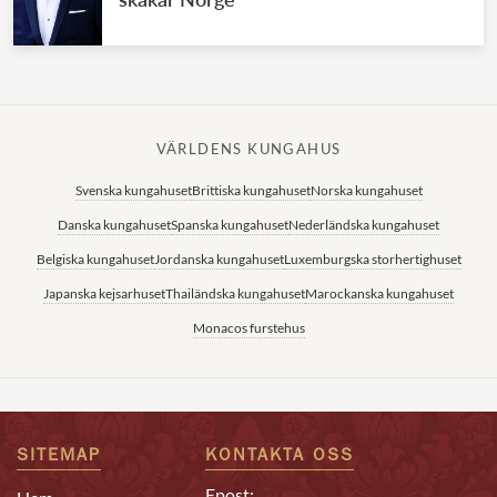
VÄRLDENS KUNGAHUS
Svenska kungahuset
Brittiska kungahuset
Norska kungahuset
Danska kungahuset
Spanska kungahuset
Nederländska kungahuset
Belgiska kungahuset
Jordanska kungahuset
Luxemburgska storhertighuset
Japanska kejsarhuset
Thailändska kungahuset
Marockanska kungahuset
Monacos furstehus
SITEMAP
KONTAKTA OSS
Epost: