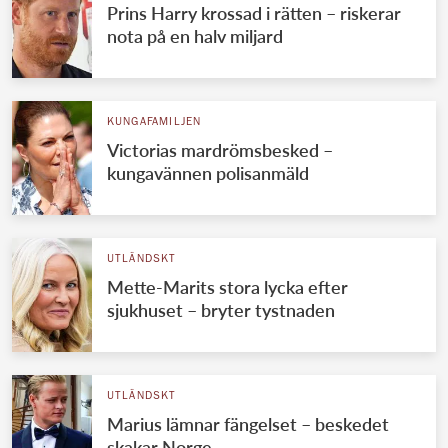
Prins Harry krossad i rätten – riskerar
nota på en halv miljard
KUNGAFAMILJEN
Victorias mardrömsbesked –
kungavännen polisanmäld
UTLÄNDSKT
Mette-Marits stora lycka efter
sjukhuset – bryter tystnaden
UTLÄNDSKT
Marius lämnar fängelset – beskedet
skakar Norge