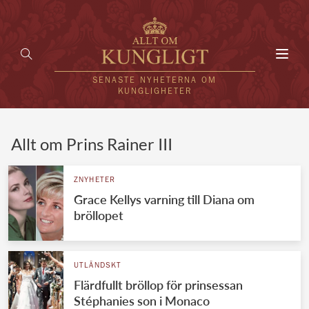
Toggl
navig
SENASTE NYHETERNA OM
KUNGLIGHETER
HEM
Allt om Prins Rainer III
KUNGAFAMILJEN
ZNYHETER
Grace Kellys varning till Diana om
UTLÄNDSKT
bröllopet
KÄNDISAR
VÄRLDENS KUNGAHUS
UTLÄNDSKT
Flärdfullt bröllop för prinsessan
Svenska kungahuset
REDAKTION
Stéphanies son i Monaco
Brittiska kungahuset