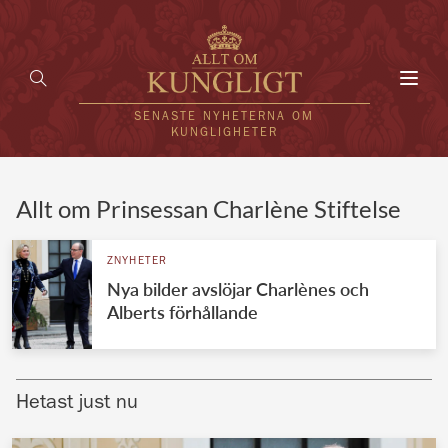
Toggl
navig
SENASTE NYHETERNA OM
KUNGLIGHETER
HEM
Allt om Prinsessan Charlène Stiftelse
KUNGAFAMILJEN
ZNYHETER
Nya bilder avslöjar Charlènes och
UTLÄNDSKT
Alberts förhållande
KÄNDISAR
VÄRLDENS KUNGAHUS
Hetast just nu
Svenska kungahuset
REDAKTION
Brittiska kungahuset