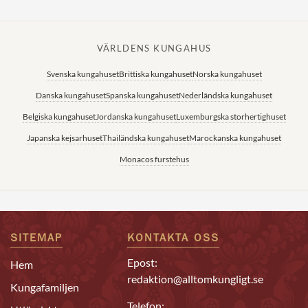
VÄRLDENS KUNGAHUS
Svenska kungahuset
Brittiska kungahuset
Norska kungahuset
Danska kungahuset
Spanska kungahuset
Nederländska kungahuset
Belgiska kungahuset
Jordanska kungahuset
Luxemburgska storhertighuset
Japanska kejsarhuset
Thailändska kungahuset
Marockanska kungahuset
Monacos furstehus
SITEMAP
KONTAKTA OSS
Epost:
Hem
redaktion@alltomkungligt.se
Kungafamiljen
Telefon: