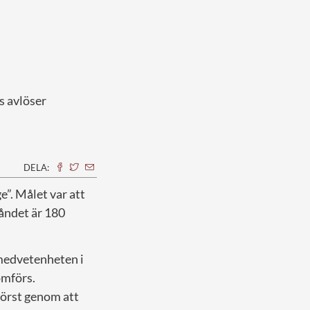
s avlöser
DELA:
”. Målet var att
tåndet är 180
a medvetenheten i
omförs.
först genom att