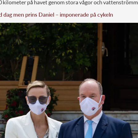
0 kilometer på havet genom stora vågor och vattenströmm
ld dag men prins Daniel – imponerade på cykeln