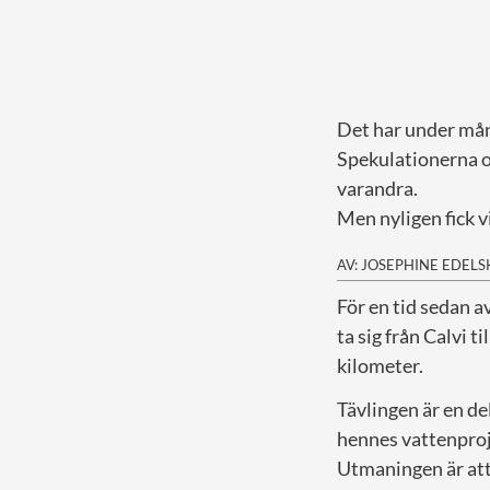
Det har under mån
Spekulationerna o
varandra.
Men nyligen fick v
AV: JOSEPHINE EDEL
F
ör en tid sedan 
ta sig från Calvi 
kilometer.
Tävlingen är en de
hennes vattenproje
Utmaningen är att 