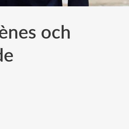
lènes och
de