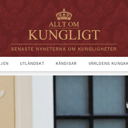
SENASTE NYHETERNA OM KUNGLIGHETER
LJEN
UTLÄNDSKT
KÄNDISAR
VÄRLDENS KUNGA