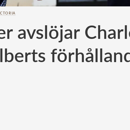
ICTORIA
er avslöjar Char
lberts förhållan