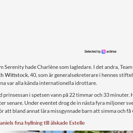
am Serenity hade Charlène som lagledare. I det andra, Tea
h Wittstock
, 40, som är generalsekreterare i hennes stift
na var alla kända internationella idrottare.
 prinsessan i spetsen vann på 22 timmar och 33 minuter. 
ter senare. Under eventet drog de in nästa fyra miljoner s
n för att bland annat lära missgynnade barn att simma och få
niels fina hyllning till älskade Estelle