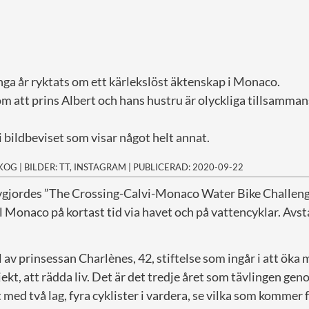
ga år ryktats om ett kärlekslöst äktenskap i Monaco.
m att prins Albert och hans hustru är olyckliga tillsamman
i bildbeviset som visar något helt annat.
SKOG
|
BILDER: TT, INSTAGRAM
|
PUBLICERAD: 2020-09-22
avgjordes ”The Crossing-Calvi-Monaco Water Bike Challenge
till Monaco på kortast tid via havet och på vattencyklar. Avs
l av prinsessan Charlènes, 42, stiftelse som ingår i att ök
kt, att rädda liv. Det är det tredje året som tävlingen gen
med två lag, fyra cyklister i vardera, se vilka som kommer 