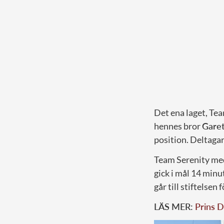
Det ena laget, Te
hennes bror
Garet
position. Deltagar
Team Serenity med
gick i mål 14 minu
går till stiftelse
LÄS MER:
Prins Da