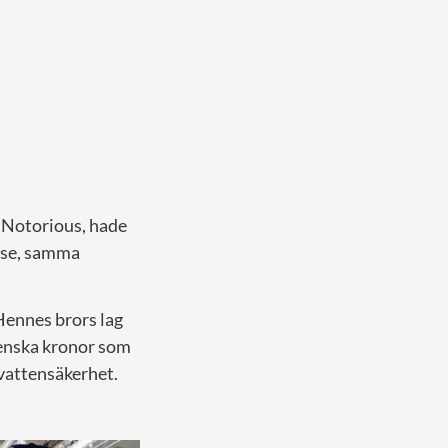
m Notorious, hade
else, samma
Hennes brors lag
venska kronor som
 vattensäkerhet.