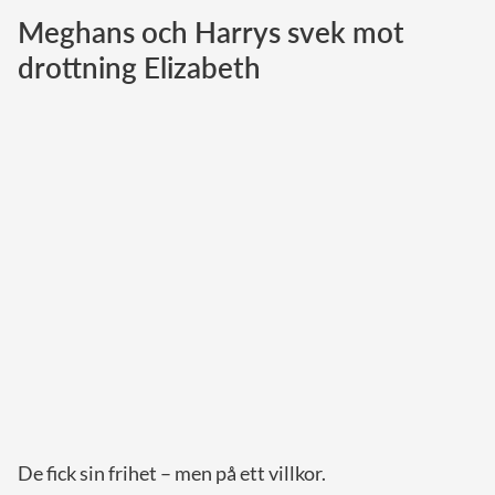
Meghans och Harrys svek mot
Norska kungahuset
drottning Elizabeth
Danska kungahuset
Spanska kungahuset
Nederländska kungahuset
Belgiska kungahuset
Jordanska kungahuset
Luxemburgska storhertighuset
Japanska kejsarhuset
Thailändska kungahuset
Marockanska kungahuset
Monacos furstehus
De fick sin frihet – men på ett villkor.