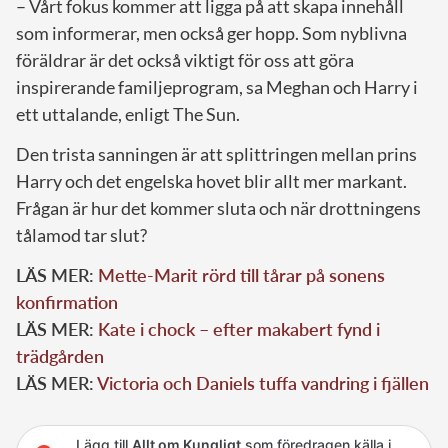
– Vårt fokus kommer att ligga på att skapa innehåll
som informerar, men också ger hopp. Som nyblivna
föräldrar är det också viktigt för oss att göra
inspirerande familjeprogram, sa Meghan och Harry i
ett uttalande, enligt The Sun.
Den trista sanningen är att splittringen mellan prins
Harry och det engelska hovet blir allt mer markant.
Frågan är hur det kommer sluta och när drottningens
tålamod tar slut?
LÄS MER:
Mette-Marit rörd till tårar på sonens
konfirmation
LÄS MER:
Kate i chock – efter makabert fynd i
trädgården
LÄS MER:
Victoria och Daniels tuffa vandring i fjällen
Lägg till
Allt om Kungligt
som föredragen källa i