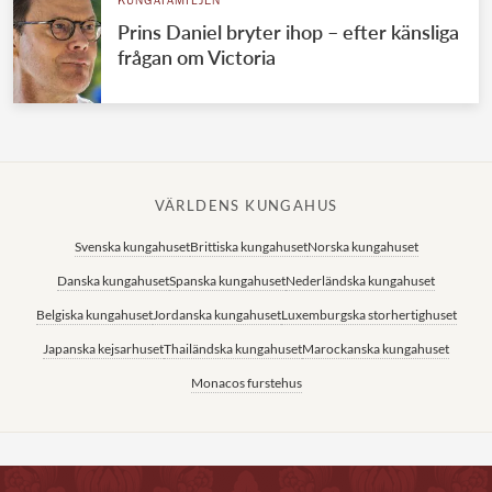
KUNGAFAMILJEN
Prins Daniel bryter ihop – efter känsliga
frågan om Victoria
VÄRLDENS KUNGAHUS
Svenska kungahuset
Brittiska kungahuset
Norska kungahuset
Danska kungahuset
Spanska kungahuset
Nederländska kungahuset
Belgiska kungahuset
Jordanska kungahuset
Luxemburgska storhertighuset
Japanska kejsarhuset
Thailändska kungahuset
Marockanska kungahuset
Monacos furstehus