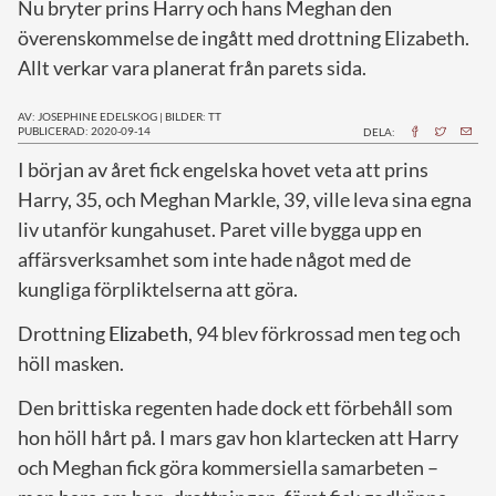
Nu bryter prins Harry och hans Meghan den
överenskommelse de ingått med drottning Elizabeth.
Allt verkar vara planerat från parets sida.
AV: JOSEPHINE EDELSKOG
|
BILDER: TT
PUBLICERAD: 2020-09-14
DELA:
I
början av året fick engelska hovet veta att prins
Harry, 35, och Meghan Markle, 39, ville leva sina egna
liv utanför kungahuset. Paret ville bygga upp en
affärsverksamhet som inte hade något med de
kungliga förpliktelserna att göra.
Drottning
Elizabeth
, 94 blev förkrossad men teg och
höll masken.
Den brittiska regenten hade dock ett förbehåll som
hon höll hårt på. I mars gav hon klartecken att Harry
och Meghan fick göra kommersiella samarbeten –