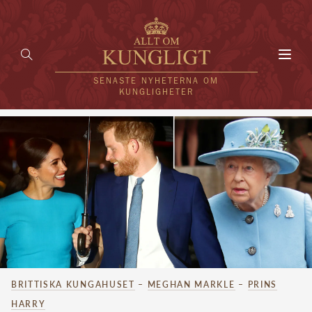
Toggl
navig
SENASTE NYHETERNA OM
KUNGLIGHETER
HEM
KUNGAFAMILJEN
UTLÄNDSKT
KÄNDISAR
VÄRLDENS KUNGAHUS
BRITTISKA KUNGAHUSET
–
MEGHAN MARKLE
–
PRINS
Svenska kungahuset
REDAKTION
HARRY
Brittiska kungahuset