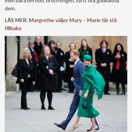
men bara om hon, drottningen, först fick godkänna
dem.
LÄS MER:
Margrethe väljer Mary – Marie får stå
tillbaka