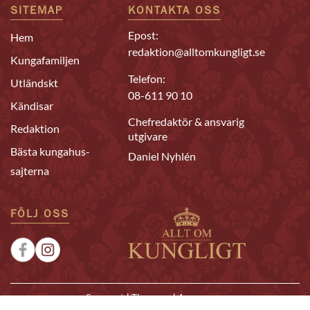
SITEMAP
KONTAKTA OSS
Epost:
Hem
redaktion@alltomkungligt.se
Kungafamiljen
Telefon:
Utländskt
08-611 90 10
Kändisar
Chefredaktör & ansvarig
Redaktion
utgivare
Bästa kungahus-
Daniel Nyhlén
sajterna
FÖLJ OSS
|
|
Sponsrat
Tipsa oss
Annonsera