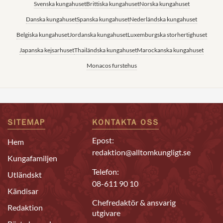
Svenska kungahuset
Brittiska kungahuset
Norska kungahuset
Danska kungahuset
Spanska kungahuset
Nederländska kungahuset
Belgiska kungahuset
Jordanska kungahuset
Luxemburgska storhertighuset
Japanska kejsarhuset
Thailändska kungahuset
Marockanska kungahuset
Monacos furstehus
SITEMAP
KONTAKTA OSS
Epost:
Hem
redaktion@alltomkungligt.se
Kungafamiljen
Telefon:
Utländskt
08-611 90 10
Kändisar
Chefredaktör & ansvarig
Redaktion
utgivare