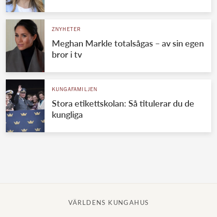
Norska kungahuset
ZNYHETER
Danska kungahuset
Meghan Markle totalsågas – av sin egen
Spanska kungahuset
bror i tv
Nederländska kungahuset
Belgiska kungahuset
KUNGAFAMILJEN
Jordanska kungahuset
Stora etikettskolan: Så titulerar du de
kungliga
Luxemburgska storhertighuset
Japanska kejsarhuset
Thailändska kungahuset
Marockanska kungahuset
Monacos furstehus
VÄRLDENS KUNGAHUS