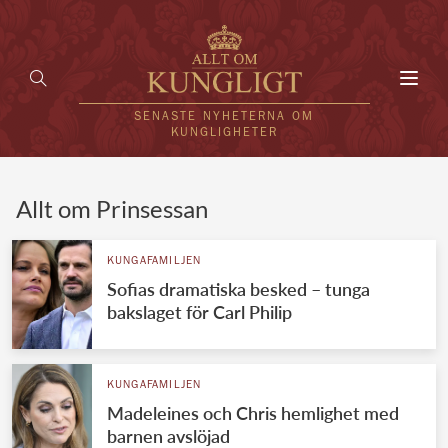
Toggl
navig
SENASTE NYHETERNA OM
KUNGLIGHETER
HEM
Allt om Prinsessan
KUNGAFAMILJEN
KUNGAFAMILJEN
Sofias dramatiska besked – tunga
UTLÄNDSKT
bakslaget för Carl Philip
KÄNDISAR
VÄRLDENS KUNGAHUS
KUNGAFAMILJEN
Madeleines och Chris hemlighet med
Svenska kungahuset
REDAKTION
barnen avslöjad
Brittiska kungahuset