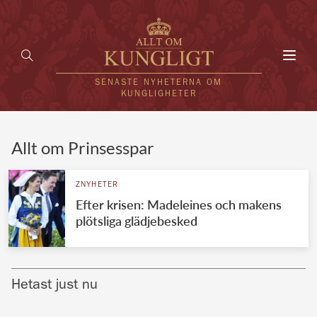
Toggl
navig
SENASTE NYHETERNA OM
KUNGLIGHETER
HEM
Allt om Prinsesspar
KUNGAFAMILJEN
ZNYHETER
Efter krisen: Madeleines och makens
UTLÄNDSKT
plötsliga glädjebesked
KÄNDISAR
VÄRLDENS KUNGAHUS
Hetast just nu
Svenska kungahuset
REDAKTION
Brittiska kungahuset